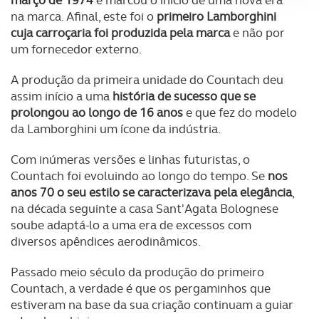
março de 1974
e marcou o início de uma nova era
na marca. Afinal, este foi o
primeiro Lamborghini
Adicionalmente partilhamos informação, relativa à sua
cuja carroçaria foi produzida pela marca
e não por
utilização do nosso site de publicidade e de análise, com
um fornecedor externo.
parceiros e organizações na UE e em países terceiros.
A produção da primeira unidade do Countach deu
O ACP garantirá que as transferências internacionais de
assim início a uma
história de sucesso que se
dados pessoais serão realizadas apenas com o seu
prolongou ao longo de 16 anos
e que fez do modelo
consentimento e quando tal se afigure estritamente
da Lamborghini um ícone da indústria.
necessário no contexto dos serviços a prestar.
Com inúmeras versões e linhas futuristas, o
Realçamos que o bloqueio de certo tipo de Cookies e
Countach foi evoluindo ao longo do tempo. Se
nos
tecnologias similares pode ter impacto na sua
anos 70 o seu estilo se caracterizava pela elegância
,
na década seguinte a casa Sant'Agata Bolognese
experiência de navegação no Website e nos serviços
soube adaptá-lo a uma era de excessos com
disponibilizados.
diversos apêndices aerodinâmicos.
Consulte a política de cookies do site.
Passado meio século da produção do primeiro
Countach, a verdade é que os pergaminhos que
estiveram na base da sua criação continuam a guiar