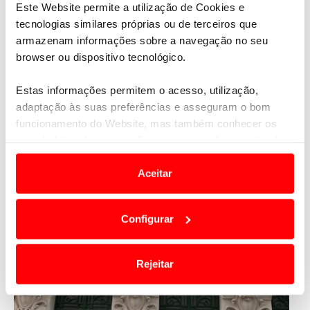
Este Website permite a utilização de Cookies e
tecnologias similares próprias ou de terceiros que
armazenam informações sobre a navegação no seu
browser ou dispositivo tecnológico.
Estas informações permitem o acesso, utilização,
adaptação às suas preferências e asseguram o bom
funcionamento do Website, mas também conhecer os
seus hábitos de navegação para personalizar conteúdos
e anúncios de modo a promover produtos e/ou serviços.
Aceitar
Em alguns casos, a utilização destas tecnologias
dependem do seu consentimento, definindo nesses
Configurar
termos e a todo o tempo as suas preferências e limitando
o acesso a informações durante a navegação no
Website.
Rejeitar
Usamos cookies para melhorar a sua experiência digital,
personalizar conteúdos e anúncios, para lhe proporcionar