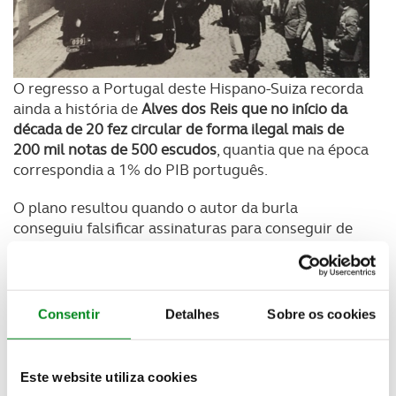
O regresso a Portugal deste Hispano-Suiza recorda
ainda a história de
Alves dos Reis que no início da
década de 20 fez circular de forma ilegal mais de
200 mil notas de 500 escudos
, quantia que na época
correspondia a 1% do PIB português.
O plano resultou quando o autor da burla
conseguiu falsificar assinaturas para conseguir de
forma ilegítima que a Waterlow & Sons Limited, a
casa impressora do Banco de Portugal (BdP)
emitisse 200 mil notas de um lote não autorizado
do BdP. As notas eram autênticas e apresentavam
Consentir
Detalhes
Sobre os cookies
numa das faces a efígie de Vasco da Gama.
Este website utiliza cookies