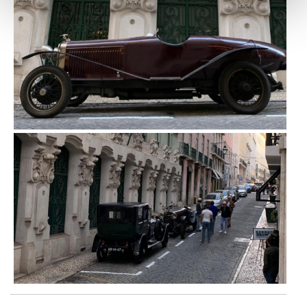
funcionalidades de redes sociais, bem como para
analisar dados de navegação no nosso website.
Adicionalmente partilhamos informação, relativa à sua
utilização do nosso site de publicidade e de análise, com
parceiros e organizações na UE e em países terceiros.
O ACP garantirá que as transferências internacionais de
dados pessoais serão realizadas apenas com o seu
consentimento e quando tal se afigure estritamente
necessário no contexto dos serviços a prestar.
Realçamos que o bloqueio de certo tipo de Cookies e
tecnologias similares pode ter impacto na sua
experiência de navegação no Website e nos serviços
disponibilizados.
Consulte a política de cookies do site.