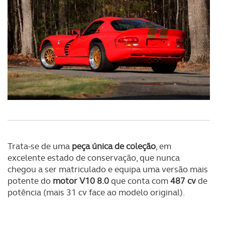
O ACP garantirá que as transferências internacionais de
dados pessoais serão realizadas apenas com o seu
consentimento e quando tal se afigure estritamente
necessário no contexto dos serviços a prestar.
Realçamos que o bloqueio de certo tipo de Cookies e
tecnologias similares pode ter impacto na sua
experiência de navegação no Website e nos serviços
disponibilizados.
Consulte a política de cookies do site.
Trata-se de uma
peça única de coleção
, em
excelente estado de conservação, que nunca
chegou a ser matriculado e equipa uma versão mais
potente do
motor V10 8.0
que conta com
487 cv
de
potência (mais 31 cv face ao modelo original).