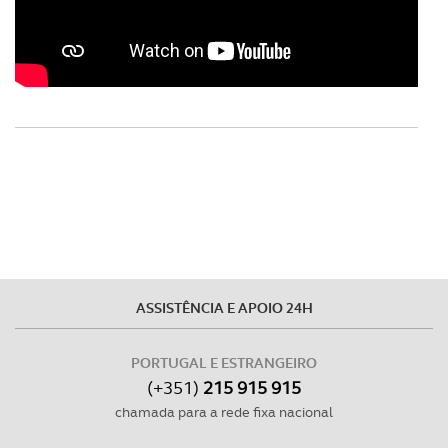
Realçamos que o bloqueio de certo tipo de Cookies e
tecnologias similares pode ter impacto na sua
experiência de navegação no Website e nos serviços
disponibilizados.
Consulte a política de cookies do site.
ASSISTÊNCIA E APOIO 24H
PORTUGAL E ESTRANGEIRO
(+351)
215 915 915
chamada para a rede fixa nacional