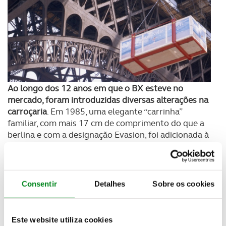
Ao longo dos 12 anos em que o BX esteve no
mercado, foram introduzidas diversas alterações na
carroçaria
. Em 1985, uma elegante “carrinha”
familiar, com mais 17 cm de comprimento do que a
berlina e com a designação Evasion, foi adicionada à
gama, tal como a versão Entreprise (comercial)
lançada um ano antes. Um profundo restyling teve
lugar em 1987, com o BX a ostentar uma linha
exterior mais suave e um painel de instrumentos
Consentir
Detalhes
Sobre os cookies
inteiramente novo. O equipamento não foi
esquecido: teto de abrir, ar condicionado,
instrumentação digital, revestimentos em veludo,
Este website utiliza cookies