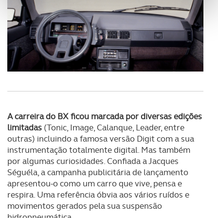
personalizar conteúdos e anúncios, para lhe proporcionar
funcionalidades de redes sociais, bem como para
analisar dados de navegação no nosso website.
Adicionalmente partilhamos informação, relativa à sua
utilização do nosso site de publicidade e de análise, com
parceiros e organizações na UE e em países terceiros.
O ACP garantirá que as transferências internacionais de
dados pessoais serão realizadas apenas com o seu
A carreira do BX ficou marcada por diversas edições
consentimento e quando tal se afigure estritamente
limitadas
(Tonic, Image, Calanque, Leader, entre
necessário no contexto dos serviços a prestar.
outras) incluindo a famosa versão Digit com a sua
instrumentação totalmente digital. Mas também
Realçamos que o bloqueio de certo tipo de Cookies e
por algumas curiosidades. Confiada a Jacques
tecnologias similares pode ter impacto na sua
Séguéla, a campanha publicitária de lançamento
experiência de navegação no Website e nos serviços
apresentou-o como um carro que vive, pensa e
disponibilizados.
respira. Uma referência óbvia aos vários ruídos e
movimentos gerados pela sua suspensão
Consulte a política de cookies do site.
hidropneumática.