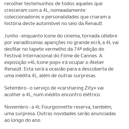
parceiros e organizações na UE e em países terceiros.
recolher testemunhos de todos aqueles que
cresceram com a 4L, nomeadamente
O ACP garantirá que as transferências internacionais de
coleccionadores e personalidades que criaram a
dados pessoais serão realizadas apenas com o seu
história deste automóvel no seio da Renault.
consentimento e quando tal se afigure estritamente
Junho - enquanto ícone do cinema, tornada célebre
necessário no contexto dos serviços a prestar.
por variadíssimas aparições no grande ecrã, a 4L vai
desfilar no tapete vermelho da 74ª edição do
Realçamos que o bloqueio de certo tipo de Cookies e
Festival Internacional do Filme de Cannes. A
tecnologias similares pode ter impacto na sua
exposição «4L ícone pop» irá ocupar o Atelier
experiência de navegação no Website e nos serviços
Renault. Esta será a ocasião para a descoberta de
disponibilizados.
uma inédita 4L, além de outras surpresas.
Consulte a política de cookies do site.
Setembro - o serviço de «carsharing Zity» vai
acolher a 4L, num inédito encontro elétrico.
Novembro - a 4L Fourgonnette reserva, também,
uma surpresa. Outras novidades serão anunciadas
ao longo do ano.