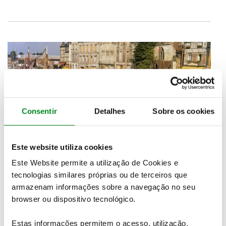
Consentir
Detalhes
Sobre os cookies
Este website utiliza cookies
Calendário das celebrações dos 60 anos da 4L
Este Website permite a utilização de Cookies e
tecnologias similares próprias ou de terceiros que
Fevereiro - a partir do dia 14, o Atelier Renault, nos
armazenam informações sobre a navegação no seu
Campos Elísios, vai acolher uma 4L na sua versão
browser ou dispositivo tecnológico.
«Parisienne», reconhecível pela decoração única da
carroçaria.
Estas informações permitem o acesso, utilização,