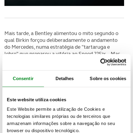
Mais tarde, a Bentley alimentou o mito segundo o
qual Birkin forçou deliberadamente o andamento
do Mercedes, numa estratégia de "tartaruga e
lebre" que preparou a vitória ao Speed ??Six... Mas
o mais provável é mesmo que Birkin visasse a
vitória, porque, de resto, só conhecia uma maneira
de guiar: prego a fundo... A razão para o fracasso do
Consentir
Detalhes
Sobre os cookies
Blower em corridas de resistência foi perfeitamente
resumida por Nobby Clarke, diretor de corrida da
Bentley; “O Blower come velas como um burro
Este website utiliza cookies
devora palha”.
Este Website permite a utilização de Cookies e
R Type Continental
tecnologias similares próprias ou de terceiros que
armazenam informações sobre a navegação no seu
O R Type Continental, de 1952, é um dos modelos
browser ou dispositivo tecnológico.