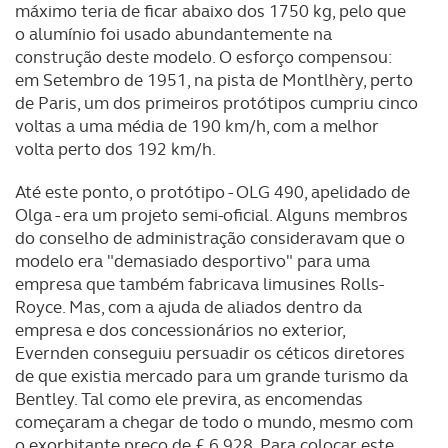
máximo teria de ficar abaixo dos 1750 kg, pelo que
o alumínio foi usado abundantemente na
construção deste modelo. O esforço compensou:
em Setembro de 1951, na pista de Montlhèry, perto
de Paris, um dos primeiros protótipos cumpriu cinco
voltas a uma média de 190 km/h, com a melhor
volta perto dos 192 km/h.
Até este ponto, o protótipo - OLG 490, apelidado de
Olga - era um projeto semi-oficial. Alguns membros
do conselho de administração consideravam que o
modelo era "demasiado desportivo" para uma
empresa que também fabricava limusines Rolls-
Royce. Mas, com a ajuda de aliados dentro da
empresa e dos concessionários no exterior,
Evernden conseguiu persuadir os céticos diretores
de que existia mercado para um grande turismo da
Bentley. Tal como ele previra, as encomendas
começaram a chegar de todo o mundo, mesmo com
o exorbitante preço de £ 6.928. Para colocar este