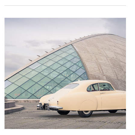
utilização do nosso site de publicidade e de análise, com
parceiros e organizações na UE e em países terceiros.
O ACP garantirá que as transferências internacionais de
dados pessoais serão realizadas apenas com o seu
consentimento e quando tal se afigure estritamente
necessário no contexto dos serviços a prestar.
Realçamos que o bloqueio de certo tipo de Cookies e
tecnologias similares pode ter impacto na sua
experiência de navegação no Website e nos serviços
disponibilizados.
Consulte a política de cookies do site.