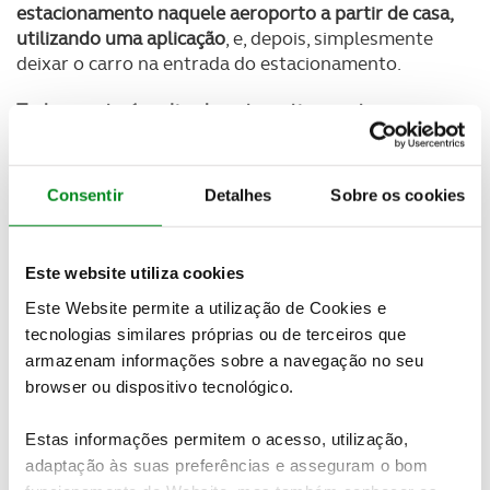
estacionamento naquele aeroporto a partir de casa,
utilizando uma aplicação
, e, depois, simplesmente
deixar o carro na entrada do estacionamento.
Tudo o resto é realizado automaticamente: o
veículo procura um espaço de estacionamento
gratuito – se necessário, numa estação de
carregamento elétrico –, com base num mapa do
Consentir
Detalhes
Sobre os cookies
estacionamento
. Está previsto que este sistema
esteja disponível para os primeiros clientes em
vários andares de estacionamentos selecionados, a
Este website utiliza cookies
partir do início da próxima década.
Este Website permite a utilização de Cookies e
A orientação é fornecida aos veículos por
tecnologias similares próprias ou de terceiros que
marcadores pictóricos instalados no parque de
armazenam informações sobre a navegação no seu
estacionamento
, uma abordagem que pode ser
browser ou dispositivo tecnológico.
usada em praticamente qualquer estacionamento.
Enquanto o dono do veículo estiver ausente, as
Estas informações permitem o acesso, utilização,
encomendas que ele espera são entregues no
adaptação às suas preferências e asseguram o bom
porta-bagagens do veículo e o serviço de lavandaria