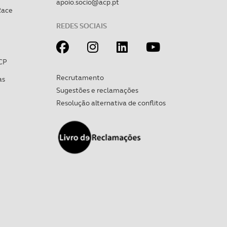
apoio.socio@acp.pt
Race
REDES SOCIAIS
CP
Recrutamento
as
Sugestões e reclamações
Resolução alternativa de conflitos