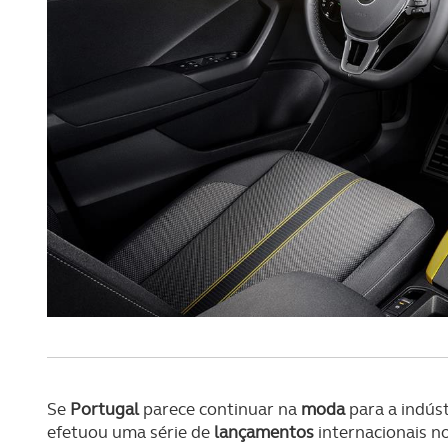
Realçamos que o bloqueio de 
navegação no Website e nos 
Consulte a política de cookie
Se
Portugal
parece continuar na
moda
para a indús
efetuou uma série de
lançamentos
internacionais n