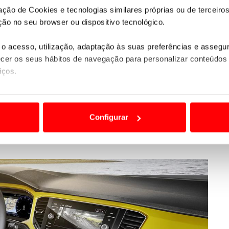
zação de Cookies e tecnologias similares próprias ou de tercei
ão no seu browser ou dispositivo tecnológico.
o acesso, utilização, adaptação às suas preferências e asseg
er os seus hábitos de navegação para personalizar conteúdos
iços.
s
especializados a
nível mundial
, vai decorrer durante
ão destas tecnologias dependem do seu consentimento, definind
de hoteleira em
Oitavos
, com as regiões de Cascais e
e limitando o acesso a informações durante a navegação no Web
ento do
Volkswagen T-Roc
.
Configurar
 a sua experiência digital, personalizar conteúdos e anúncios,
ciais, bem como para analisar dados de navegação no nosso web
nformação, relativa à sua utilização do nosso site de publicidad
aíses terceiros.
sferências internacionais de dados pessoais serão realizadas 
e afigure estritamente necessário no contexto dos serviços a pr