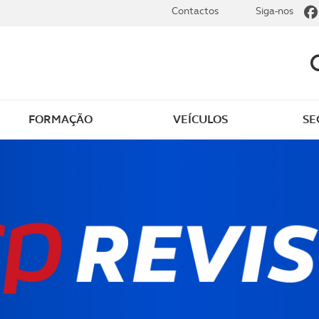
Contactos
Siga-nos
FORMAÇÃO
VEÍCULOS
SE
dade elétrica
O que saber sobre carr
zir em segurança
O que saber sobre mot
os seus
cimentos