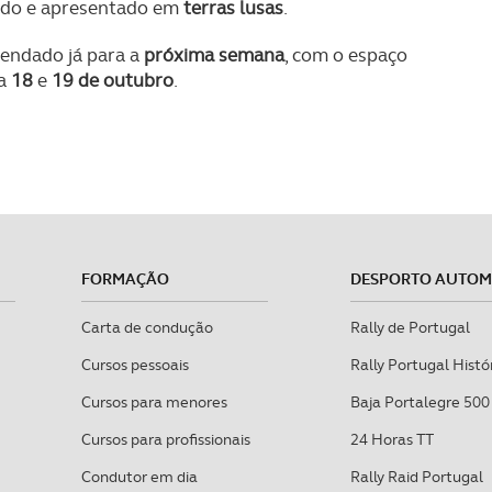
cado e apresentado em
terras lusas
.
endado já para a
próxima semana
, com o espaço
ra
18
e
19 de outubro
.
FORMAÇÃO
DESPORTO AUTO
Carta de condução
Rally de Portugal
Cursos pessoais
Rally Portugal Histó
Cursos para menores
Baja Portalegre 500
Cursos para profissionais
24 Horas TT
Condutor em dia
Rally Raid Portugal