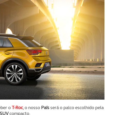
eber o
T-Roc
, o nosso
País
será o palco escolhido pela
SUV
compacto.