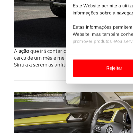
Este Website permite a utili
informações sobre a navegaç
Estas informações permitem 
Website, mas também conhec
promover produtos e/ou serv
A
ação
que irá contar com a presença dos
jornalista
Em alguns casos, a utilizaç
cerca de um mês e meio, tendo por base uma unida
tempo as suas preferências 
Sintra a serem as anfitriãs para esta
ação
de lançam
Rejeitar
Usamos cookies para melhorar
funcionalidades de redes so
Adicionalmente partilhamos i
e organizações na UE e em p
O ACP garantirá que as tran
consentimento e quando tal s