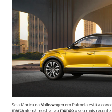
Se a fábrica da
Volkswagen
em Palmela está a conc
marca
alemã mostrar ao
mundo
o seu mais recente