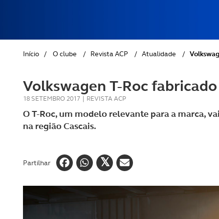
REVISTA ACP
PETS
SOBRE O ACP SEGUROS
CLÁSSICOS
Início
/
O clube
/
Revista ACP
/
Atualidade
/
Volkswag
GOLFE
Volkswagen T-Roc fabricado
AUTOCARAVANISMO
18 SETEMBRO 2017
|
REVISTA ACP
O T-Roc, um modelo relevante para a marca, va
na região Cascais.
Partilhar