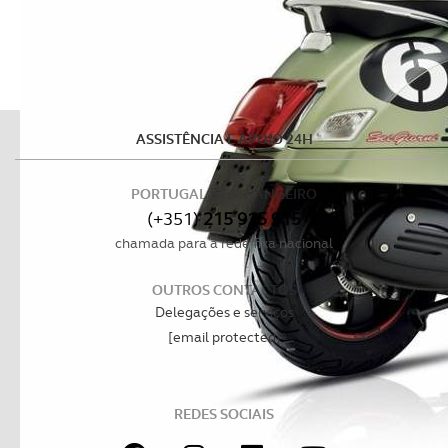
ASSISTÊNCIA E APOIO 24H
PORTUGAL E ESTRANGEIRO
(+351)
215 915 915
chamada para a rede fixa nacional
OUTROS CONTACTOS
Delegações e serviços
[email protected]
REDES SOCIAIS