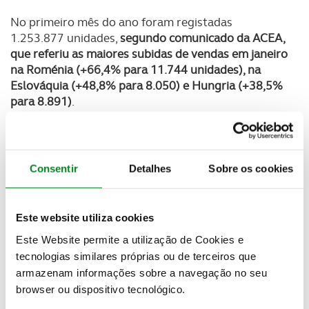
No primeiro mês do ano foram registadas
1.253.877 unidades,
segundo comunicado da ACEA,
que referiu as maiores subidas de vendas em janeiro
na Roménia (+66,4% para 11.744 unidades), na
Eslováquia (+48,8% para 8.050) e Hungria (+38,5%
para 8.891)
.
Portugal teve uma descida de 2,8% para um total
de 14.603 unidades
, integrando assim o grupo de
cinco países que assinalaram decréscimos: Chipre
Consentir
Detalhes
Sobre os cookies
(-3,5% para 1.200 unidades), Irlanda (-4,9% para
37.075), Suécia (-1,3% para 22.980) e Reino Unido
(-6,3% para 163.615).
Este website utiliza cookies
O Reino Unido viu, no primeiro mês do ano, as
Este Website permite a utilização de Cookies e
vendas descerem pelo décimo mês consecutivo
,
tecnologias similares próprias ou de terceiros que
contra os crescimentos verificados em Espanha
armazenam informações sobre a navegação no seu
(+20,3% para 101.661 unidades), Alemanha
browser ou dispositivo tecnológico.
(+11,6% para 269.429 unidades), Itália (+3,4% para