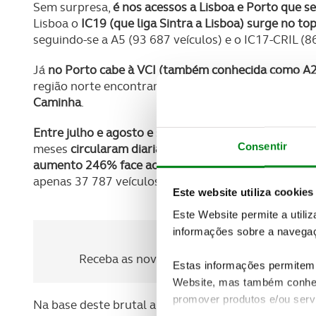
Sem surpresa,
é nos acessos a Lisboa e Porto que s
Lisboa o
IC19 (que liga Sintra a Lisboa) surge no to
seguindo-se a A5 (93 687 veículos) e o IC17-CRIL (86
Já
no Porto cabe à VCI (também conhecida como A20
região norte encontramos a
via com maior tráfego m
Caminha
.
Entre julho e agosto e setembro esta via foi mesm
Consentir
meses
circularam diariamente naquela autoestrada 
aumento 246% face ao período homólogo de 2022
,
apenas 37 787 veículos.
Este website utiliza cookies
Este Website permite a utili
informações sobre a navegaç
Newsletter Revista
Receba as novidades do mundo automóvel e
Estas informações permitem 
Website, mas também conhec
promover produtos e/ou serv
Na base deste brutal aumento de tráfego na A28 está