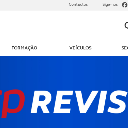
Contactos
Siga-nos
FORMAÇÃO
VEÍCULOS
SE
dade
Clássicos
mentos
Notícias do clube
s
Golfe
sts
Revista ACP Edição
impressa
rto