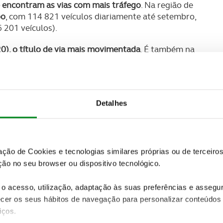
e encontram as vias com mais tráfego
. Na região de
po
, com 114 821 veículos diariamente até setembro,
 201 veículos).
), o título de via mais movimentada
. É também na
édio diário no verão, a A28 que liga o Porto a
o a mais movimentada do país
. Em média, nestes três
Detalhes
119 mil veículos
, um valor que representa um
 quando se registou um tráfego médio diário de
zação de Cookies e tecnologias similares próprias ou de tercei
ão no seu browser ou dispositivo tecnológico.
SUBSCREVER
 do universo ACP.
o acesso, utilização, adaptação às suas preferências e asseg
er os seus hábitos de navegação para personalizar conteúdos
iços.
 o facto desta via ser usada para aceder às praias