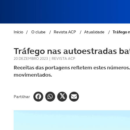
REVISTA ACP
PETS
SOBRE O ACP SEGUROS
CLÁSSICOS
Início
/
O clube
/
Revista ACP
/
Atualidade
/
Tráfego 
GOLFE
Tráfego nas autoestradas ba
AUTOCARAVANISMO
20 DEZEMBRO 2023
|
REVISTA ACP
Receitas das portagens refletem estes números.
movimentados.
Partilhar