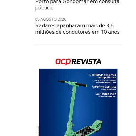
Porto para Gondomar em consulta
pública
06 AGOSTO 2026
Radares apanharam mais de 3,6
milhões de condutores em 10 anos
Rev
202