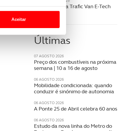
20 NOVEMBRO 2025
Renault revela Trafic Van E-Tech
o nesses termos e a todo o
elétrico
site.
Aceitar
 para lhe proporcionar
site.
Últimas
e e de análise, com parceiros
07 AGOSTO 2026
Preço dos combustíveis na próxima
semana | 10 a 16 de agosto
apenas com o seu
estar.
06 AGOSTO 2026
Mobilidade condicionada: quando
conduzir é sinónimo de autonomia
 na sua experiência de
06 AGOSTO 2026
A Ponte 25 de Abril celebra 60 anos
06 AGOSTO 2026
Estudo da nova linha do Metro do