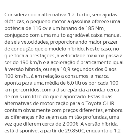
dados pessoais serão realizadas apenas com o seu
consentimento e quando tal se afigure estritamente
Considerando a alternativa 1.2 Turbo, sem ajudas
necessário no contexto dos serviços a prestar.
elétricas, o pequeno motor a gasolina oferece uma
potência de 116 cv e um binário de 185 Nm,
conjugado com uma muito agradável caixa manual
Realçamos que o bloqueio de certo tipo de Cookies e
de seis velocidades, proporcionando maior prazer
tecnologias similares pode ter impacto na sua
de condução que o modelo híbrido. Neste caso, no
experiência de navegação no Website e nos serviços
que toca a prestações, a velocidade máxima passa a
disponibilizados.
ser de 190 km/h e a aceleração é praticamente igual
à versão híbrida, ou seja 10,9 segundos dos 0 aos
Consulte a política de cookies do site.
100 km/h. Já em relação a consumos, a marca
aponta para uma média de 6,0 litros por cada 100
km percorridos, com a discrepância a rondar cerca
de mais um litro do que é apontado. Estas duas
alternativas de motorização para o Toyota C-HR
contam obviamente com preços diferentes, embora
as diferenças não sejam assim tão profundas, uma
vez que diferem cerca de 2.000€. A versão híbrida
está disponível a partir de 29.850€, enquanto o 1.2