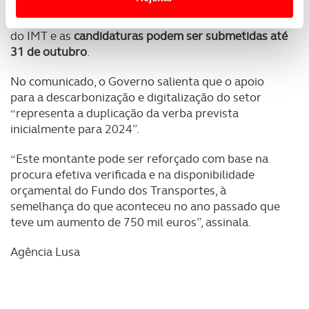
O aviso do concurso, que estabelece as condições
de admissibilidade e regras, está disponível no ‘site’
Usamos cookies para melhorar a sua experiência digital,
do IMT e as
candidaturas podem ser submetidas até
personalizar conteúdos e anúncios, para lhe proporcionar
31 de outubro
.
funcionalidades de redes sociais, bem como para
analisar dados de navegação no nosso website.
No comunicado, o Governo salienta que o apoio
para a descarbonização e digitalização do setor
Adicionalmente partilhamos informação, relativa à sua
“representa a duplicação da verba prevista
utilização do nosso site de publicidade e de análise, com
inicialmente para 2024”.
parceiros e organizações na UE e em países terceiros.
“Este montante pode ser reforçado com base na
O ACP garantirá que as transferências internacionais de
procura efetiva verificada e na disponibilidade
dados pessoais serão realizadas apenas com o seu
orçamental do Fundo dos Transportes, à
consentimento e quando tal se afigure estritamente
semelhança do que aconteceu no ano passado que
teve um aumento de 750 mil euros”, assinala.
necessário no contexto dos serviços a prestar.
Agência Lusa
Realçamos que o bloqueio de certo tipo de Cookies e
tecnologias similares pode ter impacto na sua
experiência de navegação no Website e nos serviços
disponibilizados.