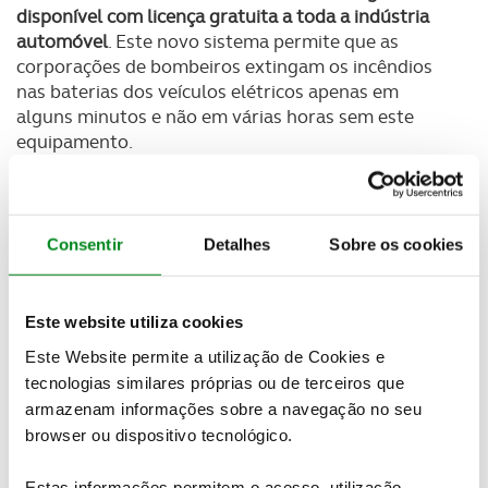
disponível com licença gratuita a toda a indústria
automóvel
. Este novo sistema permite que as
corporações de bombeiros extingam os incêndios
nas baterias dos veículos elétricos apenas em
alguns minutos e não em várias horas sem este
equipamento.
Embora os veículos elétricos tenham menos
probabilidade de se incendiarem do que os veículos
a combustão,
quando isso acontece a extinção
Consentir
Detalhes
Sobre os cookies
torna-se mais difícil de acontecer, por se tratarem
de incêndios químicos
, onde a asfixia é ineficaz
exigindo muito mais tempo e quantidade de água
Este website utiliza cookies
para apagar as chamas. Além de que os incêndios
Este Website permite a utilização de Cookies e
em baterias libertam gases tóxicos e podem
tecnologias similares próprias ou de terceiros que
reacender-se de novo.
armazenam informações sobre a navegação no seu
Newsletter Revista
browser ou dispositivo tecnológico.
Receba as novidades do mundo automóvel e
do universo ACP.
Estas informações permitem o acesso, utilização,