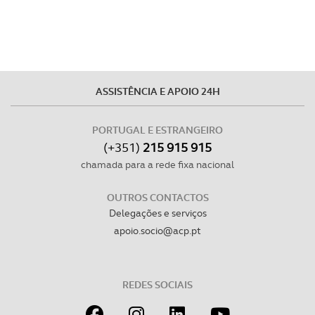
parceiros e organizações na UE e em países terceiros.
O ACP garantirá que as transferências internacionais de
dados pessoais serão realizadas apenas com o seu
consentimento e quando tal se afigure estritamente
necessário no contexto dos serviços a prestar.
ASSISTÊNCIA E APOIO 24H
Realçamos que o bloqueio de certo tipo de Cookies e
PORTUGAL E ESTRANGEIRO
tecnologias similares pode ter impacto na sua
(+351)
215 915 915
experiência de navegação no Website e nos serviços
chamada para a rede fixa nacional
disponibilizados.
OUTROS CONTACTOS
Consulte a política de cookies do site.
Delegações e serviços
apoio.socio@acp.pt
REDES SOCIAIS