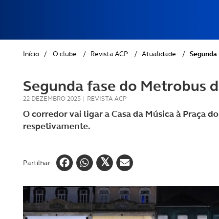
REVISTA ACP
PETS
SOBRE O ACP SEGUROS
CLÁSSICOS
Início
/
O clube
/
Revista ACP
/
Atualidade
/
Segunda 
GOLFE
Segunda fase do Metrobus d
AUTOCARAVANISMO
22 DEZEMBRO 2025
|
REVISTA ACP
O corredor vai ligar a Casa da Música à Praça 
respetivamente.
Partilhar