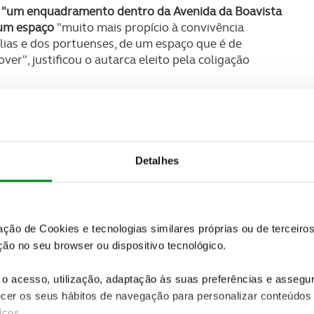
erá "um enquadramento dentro da Avenida da Boavista
 um espaço
"muito mais propício à convivência
lias e dos portuenses, de um espaço que é de
er", justificou o autarca eleito pela coligação
 1 que entrará em operação em fevereiro,
que haverá "um novo enquadramento paisagístico,
o que é viável, até a nível dos passeios, um outro
paço verde".
Detalhes
SUBSCREVER
 do universo ACP.
zação de Cookies e tecnologias similares próprias ou de tercei
ão no seu browser ou dispositivo tecnológico.
: nós se estivéssemos numa circunstância de ponto
 solução, precisamente para podermos privilegiar
dos portuenses", disse sobre a fase 1.
o acesso, utilização, adaptação às suas preferências e asseg
er os seus hábitos de navegação para personalizar conteúdos
automóveis
, que ocorrerá tanto na Avenida Marechal
iços.