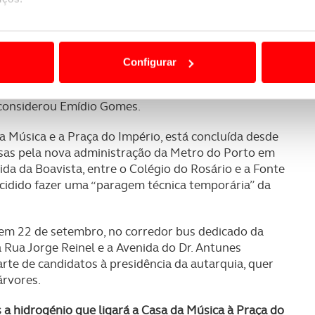
 Guimarães e o Castelo do Queijo, o presidente da
stema de transportes não será perdida.
ão destas tecnologias dependem do seu consentimento, definind
e limitando o acesso a informações durante a navegação no Web
ecemos em termos de circulação viária, que é o troço
Configurar
 Queijo, e também com a anuência e o acordo da
 a sua experiência digital, personalizar conteúdos e anúncios,
Guimarães e o Castelo do Queijo em via partilhada é
ciais, bem como para analisar dados de navegação no nosso web
 considerou Emídio Gomes.
nformação, relativa à sua utilização do nosso site de publicidad
a Música e a Praça do Império, está concluída desde
aíses terceiros.
nsas pela nova administração da Metro do Porto em
 da Boavista, entre o Colégio do Rosário e a Fonte
cidido fazer uma “paragem técnica temporária” da
sferências internacionais de dados pessoais serão realizadas 
e afigure estritamente necessário no contexto dos serviços a pr
em 22 de setembro, no corredor bus dedicado da
certo tipo de Cookies e tecnologias similares pode ter impacto
 Rua Jorge Reinel e a Avenida do Dr. Antunes
serviços disponibilizados.
rte de candidatos à presidência da autarquia, quer
rvores.
s do site.
a hidrogénio que ligará a Casa da Música à Praça do