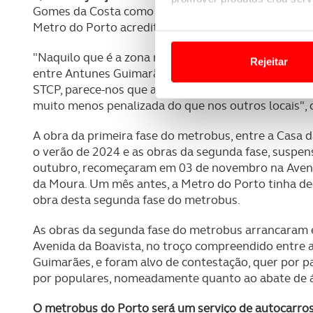
Gomes da Costa como na segunda fase entre Antunes
Metro do Porto acredita que a eficiência do novo si
Em alguns casos, a utilizaç
tempo as suas preferências 
"Naquilo que é a zona menos crítica que todos conh
Rejeitar
entre Antunes Guimarães e a rotunda do Castelo do
Usamos cookies para melhorar
STCP, parece-nos que a operação ali entre Antunes 
funcionalidades de redes so
muito menos penalizada do que nos outros locais",
Adicionalmente partilhamos i
A obra da primeira fase do metrobus, entre a Casa d
e organizações na UE e em p
o verão de 2024 e as obras da segunda fase, suspe
outubro, recomeçaram em 03 de novembro na Avenida
da Moura. Um mês antes, a Metro do Porto tinha de
O ACP garantirá que as tran
obra desta segunda fase do metrobus.
consentimento e quando tal s
As obras da segunda fase do metrobus arrancaram 
Realçamos que o bloqueio de 
Avenida da Boavista, no troço compreendido entre a
navegação no Website e nos 
Guimarães, e foram alvo de contestação, quer por pa
por populares, nomeadamente quanto ao abate de á
Consulte a política de cookie
O metrobus do Porto será um serviço de autocarros 