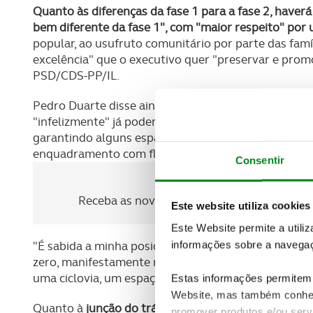
Quanto às diferenças da fase 1 para a fase 2, hav
bem diferente da fase 1", com "maior respeito" por
popular, ao usufruto comunitário por parte das famí
excelência" que o executivo quer "preservar e promov
PSD/CDS-PP/IL.
Pedro Duarte disse ainda que, relativamente à fase
"infelizmente" já poderá fazer "pouco", mas disse 
garantindo alguns espaços verdes, garantindo, naquil
enquadramento com floreiras, com outro tipo de es
Consentir
Newsletter Revista
Receba as novidades do mundo automóvel e
Este website utiliza cookies
Este Website permite a utili
informações sobre a navegaç
"É sabida a minha posição e do executivo camarário
zero, manifestamente não teríamos optado por esta
uma ciclovia, um espaço diferente para a utilização 
Estas informações permitem 
Website, mas também conhec
Quanto à
junção do tráfego entre o metrobus e os 
promover produtos e/ou serv