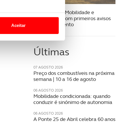
03 AGOSTO 2026
Fundo para a Mobilidade e
o nesses termos e a todo o
Transportes com primeiros avisos
site.
de financiamento
Aceitar
 para lhe proporcionar
site.
Últimas
e e de análise, com parceiros
07 AGOSTO 2026
Preço dos combustíveis na próxima
apenas com o seu
semana | 10 a 16 de agosto
estar.
06 AGOSTO 2026
Mobilidade condicionada: quando
 na sua experiência de
conduzir é sinónimo de autonomia
06 AGOSTO 2026
A Ponte 25 de Abril celebra 60 anos