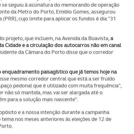
e se seguiu à assinatura do memorando de operação
sidente da Metro do Porto, Emídio Gomes, assegurou
(PRR), cujo limite para aplicar os fundos é dia "31
o projeto, que incluem, na Avenida da Boavista,
a
a Cidade e a circulação dos autocarros não em canal
residente da Câmara do Porto disse que o corredor
 o enquadramento paisagístico que já temos hoje na
sse mesmo corredor central que está a ser fruído
spaço pedonal que é utilizado com muita frequência",
er não só mantida, mas vai ser alargada até o
m para a solução mais nascente".
ropósito e a nossa intenção durante a campanha
 o tema nos meses anteriores às eleições de 12 de
Porto.