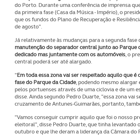
do Porto. Durante uma conferência de imprensa qu
da primeira fase (Casa da Música - Império), o pre
que os fundos do Plano de Recuperação e Resiliência 
de agosto".
Já relativamente às mudanças para a segunda fase d
manutenção do separador central junto ao Parque d
dedicado mas juntamente com os automóveis
, o p
central poderá ser até alargado.
"
Em toda essa zona vai ser respeitado aquilo que é
fase do Parque da Cidade
, podendo mesmo alargar e
pelos portuenses através de uma ciclovia e de um e
disse. Ainda segundo Pedro Duarte, "essa zona vai s
cruzamento de Antunes-Guimarães, portanto, també
"Vamos conseguir cumprir aquilo que foi o nosso p
eleitoral", disse Pedro Duarte, que tinha levantado
outubro e que lhe deram a liderança da Câmara do 