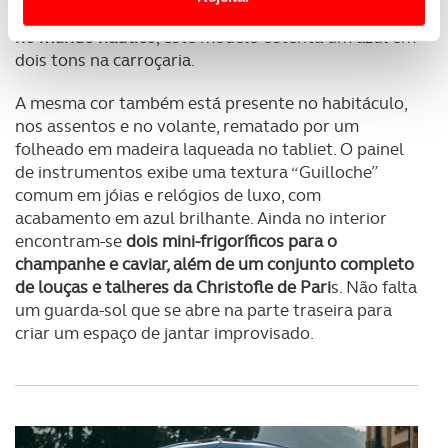
quatro anos a ficar concluído. Fortemente
inspirado
Usamos cookies para melhorar a sua experiência digital,
no mundo náutico
, este modelo ostenta um azul em
personalizar conteúdos e anúncios, para lhe proporcionar
dois tons na carroçaria.
funcionalidades de redes sociais, bem como para
A mesma cor também está presente no habitáculo,
analisar dados de navegação no nosso website.
nos assentos e no volante, rematado por um
folheado em madeira laqueada no tabliet. O painel
Adicionalmente partilhamos informação, relativa à sua
de instrumentos exibe uma textura “Guilloche”
utilização do nosso site de publicidade e de análise, com
comum em jóias e relógios de luxo, com
parceiros e organizações na UE e em países terceiros.
acabamento em azul brilhante. Ainda no interior
encontram-se
dois mini-frigoríficos para o
O ACP garantirá que as transferências internacionais de
champanhe e caviar, além de um conjunto completo
dados pessoais serão realizadas apenas com o seu
de louças e talheres da Christofle de Pari
s. Não falta
consentimento e quando tal se afigure estritamente
um guarda-sol que se abre na parte traseira para
necessário no contexto dos serviços a prestar.
criar um espaço de jantar improvisado.
Realçamos que o bloqueio de certo tipo de Cookies e
tecnologias similares pode ter impacto na sua
experiência de navegação no Website e nos serviços
disponibilizados.