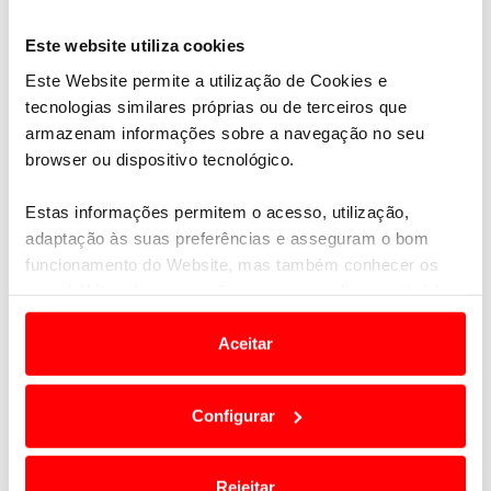
Este website utiliza cookies
Este Website permite a utilização de Cookies e
tecnologias similares próprias ou de terceiros que
armazenam informações sobre a navegação no seu
browser ou dispositivo tecnológico.
Estas informações permitem o acesso, utilização,
adaptação às suas preferências e asseguram o bom
funcionamento do Website, mas também conhecer os
seus hábitos de navegação para personalizar conteúdos
e anúncios de modo a promover produtos e/ou serviços.
Aceitar
Em alguns casos, a utilização destas tecnologias
dependem do seu consentimento, definindo nesses
O Boat Tail do qual apenas foram feitos três
Configurar
termos e a todo o tempo as suas preferências e limitando
exemplares contou não só com produção
o acesso a informações durante a navegação no
inteiramente artesanal e foi personalizado até ao
Website.
mais ínfimo pormenor
, um trabalho que demorou
Rejeitar