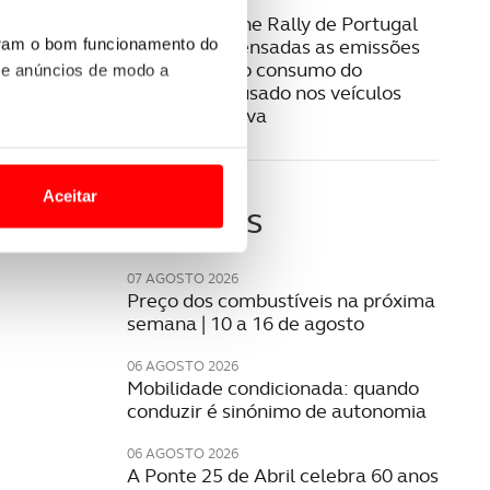
16 MAIO 2022
WRC Vodafone Rally de Portugal
vai ver compensadas as emissões
uram o bom funcionamento do
de carbono do consumo do
 e anúncios de modo a
combustível usado nos veículos
durante a prova
o nesses termos e a todo o
site.
Aceitar
Últimas
 para lhe proporcionar
site.
07 AGOSTO 2026
Preço dos combustíveis na próxima
e e de análise, com parceiros
semana | 10 a 16 de agosto
06 AGOSTO 2026
Mobilidade condicionada: quando
apenas com o seu
conduzir é sinónimo de autonomia
estar.
06 AGOSTO 2026
 na sua experiência de
A Ponte 25 de Abril celebra 60 anos