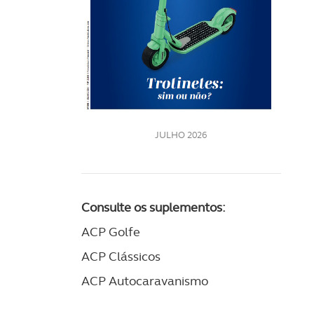
Rev
202
LE
JULHO 2026
Consulte os suplementos:
ACP Golfe
ACP Clássicos
ACP Autocaravanismo