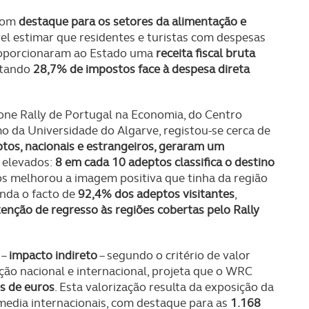
 com
destaque para os setores da alimentação e
ível estimar que residentes e turistas com despesas
roporcionaram ao Estado uma
receita fiscal bruta
ntando
28,7% de impostos face à despesa direta
ne Rally de Portugal na Economia, do Centro
mo da Universidade do Algarve, registou-se cerca de
tos, nacionais e estrangeiros, geraram um
 elevados:
8 em cada 10 adeptos classifica o destino
os melhorou a imagem positiva que tinha da região
ainda o facto de
92,4% dos adeptos visitantes
,
enção de regresso às regiões cobertas pelo Rally
 –
impacto indireto
– segundo o critério de valor
ção nacional e internacional, projeta que o WRC
s de euros
. Esta valorização resulta da exposição da
media internacionais, com destaque para as
1.168