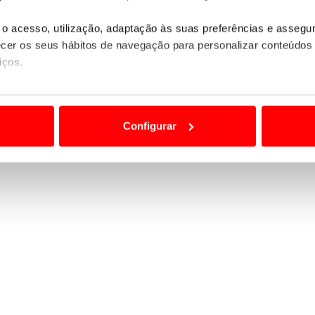
o acesso, utilização, adaptação às suas preferências e asseg
er os seus hábitos de navegação para personalizar conteúdos
iços.
ão destas tecnologias dependem do seu consentimento, definind
e limitando o acesso a informações durante a navegação no Web
Configurar
 a sua experiência digital, personalizar conteúdos e anúncios,
ciais, bem como para analisar dados de navegação no nosso web
nformação, relativa à sua utilização do nosso site de publicidad
aíses terceiros.
sferências internacionais de dados pessoais serão realizadas 
e afigure estritamente necessário no contexto dos serviços a pr
certo tipo de Cookies e tecnologias similares pode ter impacto