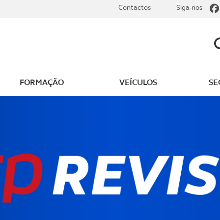
Contactos
Siga-nos
FORMAÇÃO
VEÍCULOS
SE
dade
Clássicos
mentos
Notícias do clube
s
Golfe
sts
Revista ACP Edição
impressa
rto