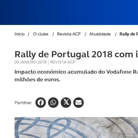
REVISTA ACP
PETS
SOBRE O ACP SEGUROS
CLÁSSICOS
Início
/
O clube
/
Revista ACP
/
Atualidade
/
Rally de
GOLFE
Rally de Portugal 2018 com
AUTOCARAVANISMO
09 JANEIRO 2019
|
REVISTA ACP
Impacto económico acumulado do Vodafone Rally
milhões de euros.
Partilhar