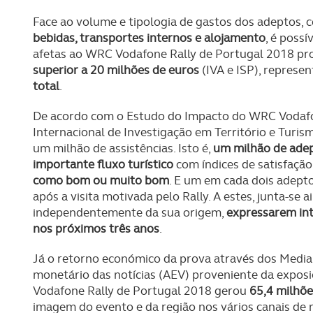
Face ao volume e tipologia de gastos dos adeptos,
bebidas, transportes internos e alojamento
, é poss
afetas ao WRC Vodafone Rally de Portugal 2018 p
superior a 20 milhões de euros
(IVA e ISP), represe
total
.
De acordo com o Estudo do Impacto do WRC Vodafo
Internacional de Investigação em Território e Turis
um milhão de assistências. Isto é,
um milhão de adep
importante fluxo turístico
com índices de satisfação
como bom ou muito bom
. E um em cada dois adept
após a visita motivada pelo Rally. A estes, junta-se 
independentemente da sua origem,
expressarem int
nos próximos três anos
.
Já o retorno económico da prova através dos Media
monetário das notícias (AEV) proveniente da exposi
Vodafone Rally de Portugal 2018 gerou
65,4 milhõe
imagem do evento e da região nos vários canais de 