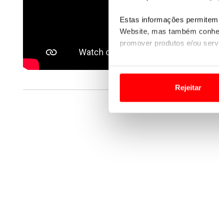
Estas informações permitem 
Website, mas também conhec
promover produtos e/ou serv
Em alguns casos, a utilizaç
tempo as suas preferências 
Rejeitar
Usamos cookies para melhorar
funcionalidades de redes so
Adicionalmente partilhamos i
e organizações na UE e em p
O ACP garantirá que as tran
consentimento e quando tal s
Realçamos que o bloqueio de 