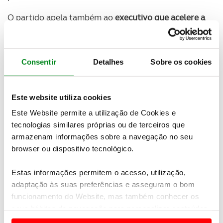
O partido apela também ao
executivo que acelere a
implementação da plataforma de dados já
anunciada pelo IMT para combater a falsificação de
documentos dos TVDE
e defende que o curso de
Consentir
Detalhes
Sobre os cookies
renovação TVDE seja dispensado para os
detentores do curso de táxi.
O deputado social-democrata
lamentou o que diz
Este website utiliza cookies
serem “dificuldades de fiscalização e regulação da
Este Website permite a utilização de Cookies e
atividade
por parte das autoridades no terreno”,
tecnologias similares próprias ou de terceiros que
mas sublinhou que não é intenção do PSD criar
armazenam informações sobre a navegação no seu
“barreiras adicionais que impeçam a entrada de
browser ou dispositivo tecnológico.
novos veículos e novos condutores”.
Estas informações permitem o acesso, utilização,
“
Quem cumpra a lei deve ter a mesma facilidade
adaptação às suas preferências e asseguram o bom
que tem hoje em dia. Apenas queremos maior rigor
.
funcionamento do Website, mas também conhecer os
E, portanto, recomendamos ao Governo que
fiscalize o setor com rigor”, acrescentou.
seus hábitos de navegação para personalizar conteúdos
e anúncios de modo a promover produtos e/ou serviços.