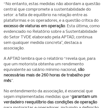
consentimento e quando tal se afigure estritamente
“No entanto, estas medidas não abordam a questão
necessário no contexto dos serviços a prestar.
central que compromete a sustentabilidade do
setor: a falta de equilíbrio na relação entre as
Realçamos que o bloqueio de certo tipo de Cookies e
plataformas e os operadores, e a questão crítica do
tecnologias similares pode ter impacto na sua
excesso de viaturas em operação
. Esta última, como
experiência de navegação no Website e nos serviços
evidenciado no Relatório sobre a Sustentabilidade
disponibilizados.
do Setor TVDE elaborado pela APTAD, continua
sem qualquer medida concreta”, destaca a
Consulte a política de cookies do site.
associação.
A APTAD lembra que o relatório “revela que, para
que um motorista obtenha um rendimento
equivalente ao salário mínimo nacional,
são
necessárias mais de 260 horas de trabalho por
mês
”.
No entendimento da associação, é essencial que
sejam implementadas medidas que “
garantam um
verdadeiro reequilíbrio das condições de operação
para motoristas e operadores, incluindo a definição