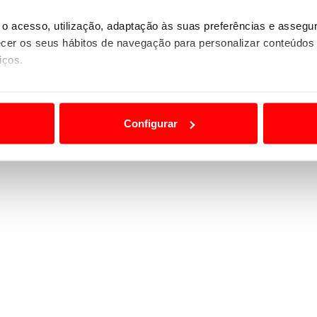
o acesso, utilização, adaptação às suas preferências e asseg
er os seus hábitos de navegação para personalizar conteúdos
iços.
ão destas tecnologias dependem do seu consentimento, definind
e limitando o acesso a informações durante a navegação no Web
Configurar
 a sua experiência digital, personalizar conteúdos e anúncios,
ciais, bem como para analisar dados de navegação no nosso web
nformação, relativa à sua utilização do nosso site de publicidad
aíses terceiros.
sferências internacionais de dados pessoais serão realizadas 
e afigure estritamente necessário no contexto dos serviços a pr
certo tipo de Cookies e tecnologias similares pode ter impacto
serviços disponibilizados.