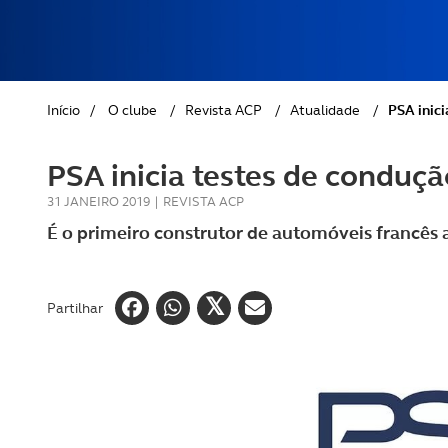
REVISTA ACP
PETS
SOBRE O ACP SEGUROS
CLÁSSICOS
Início
/
O clube
/
Revista ACP
/
Atualidade
/
PSA inic
GOLFE
PSA inicia testes de conduç
AUTOCARAVANISMO
31 JANEIRO 2019
|
REVISTA ACP
É o primeiro construtor de automóveis francês a 
Partilhar