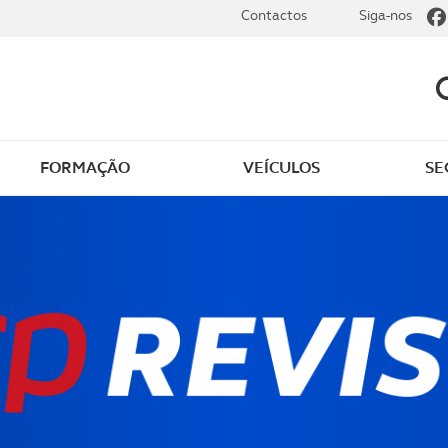
Contactos
Siga-nos
FORMAÇÃO
VEÍCULOS
SE
dade
Clássicos
mentos
Notícias do clube
s
Golfe
sts
Revista ACP Edição
impressa
rto