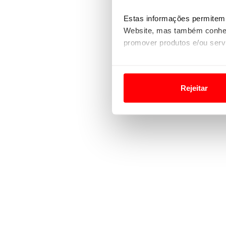
Estas informações permitem 
Website, mas também conhec
promover produtos e/ou serv
Em alguns casos, a utilizaç
tempo as suas preferências 
Rejeitar
Usamos cookies para melhorar
funcionalidades de redes so
Adicionalmente partilhamos i
e organizações na UE e em p
O ACP garantirá que as tran
consentimento e quando tal s
Realçamos que o bloqueio de 
navegação no Website e nos 