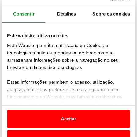
semana, o preço médio do
gasóleo simples deverá
fixar-se nos 1,548 €/l
enquanto o da
gasolina
Consentir
Detalhes
Sobre os cookies
simples 95 deverá subir para 1,646
.
Note-se que estas previsões são feitas com base na
assunção da manutenção das
medidas
Este website utiliza cookies
extraordinárias de redução fiscal aplicadas pelo
Este Website permite a utilização de Cookies e
governo
, para mitigar o aumento dos preços.
tecnologias similares próprias ou de terceiros que
armazenam informações sobre a navegação no seu
browser ou dispositivo tecnológico.
Estas informações permitem o acesso, utilização,
adaptação às suas preferências e asseguram o bom
funcionamento do Website, mas também conhecer os
seus hábitos de navegação para personalizar conteúdos
e anúncios de modo a promover produtos e/ou serviços.
Aceitar
Em alguns casos, a utilização destas tecnologias
dependem do seu consentimento, definindo nesses