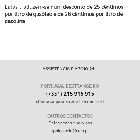
Estas traduzem-se num
desconto de 25 cêntimos
tecnologias similares pode ter impacto na sua
por litro de gasóleo e de 26 cêntimos por litro de
experiência de navegação no Website e nos serviços
gasolina
.
disponibilizados.
Consulte a política de cookies do site.
ASSISTÊNCIA E APOIO 24H
PORTUGAL E ESTRANGEIRO
(+351)
215 915 915
chamada para a rede fixa nacional
OUTROS CONTACTOS
Delegações e serviços
apoio.socio@acp.pt