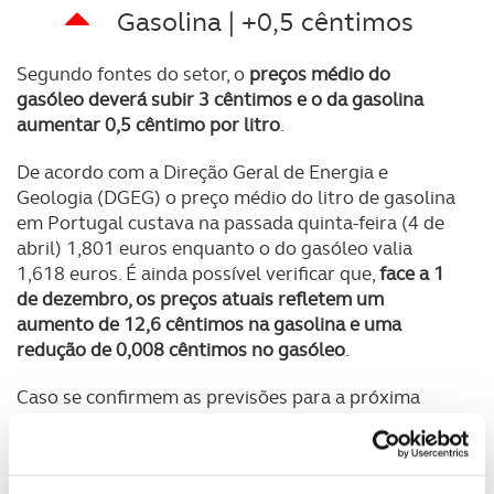
Gasolina | +0,5 cêntimos
Segundo fontes do setor, o
preços médio do
gasóleo deverá subir 3 cêntimos e o da gasolina
aumentar 0,5 cêntimo por litro
.
De acordo com a Direção Geral de Energia e
Geologia (DGEG) o preço médio do litro de gasolina
em Portugal custava na passada quinta-feira (4 de
abril) 1,801 euros enquanto o do gasóleo valia
1,618 euros. É ainda possível verificar que,
face a 1
de dezembro, os preços atuais refletem um
aumento de 12,6 cêntimos na gasolina e uma
redução de 0,008 cêntimos no gasóleo
.
Caso se confirmem as previsões para a próxima
semana, o preço médio do
gasóleo simples deverá
fixar-se nos 1,648 €/l
enquanto o da
gasolina
simples 95 deverá subir para 1,806 €/l.