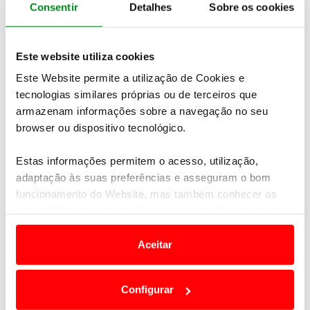
Consentir
Detalhes
Sobre os cookies
Note-se que estas previsões são feitas com base na
assunção da manutenção das
medidas
extraordinárias de redução fiscal aplicadas pelo
Este website utiliza cookies
governo
, para mitigar o aumento dos preços.
Este Website permite a utilização de Cookies e
tecnologias similares próprias ou de terceiros que
armazenam informações sobre a navegação no seu
browser ou dispositivo tecnológico.
Estas informações permitem o acesso, utilização,
adaptação às suas preferências e asseguram o bom
funcionamento do Website, mas também conhecer os
seus hábitos de navegação para personalizar conteúdos
e anúncios de modo a promover produtos e/ou serviços.
Aceitar
Em alguns casos, a utilização destas tecnologias
dependem do seu consentimento, definindo nesses
Configurar
Fonte: DGEG
termos e a todo o tempo as suas preferências e limitando