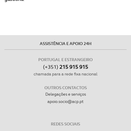
experiência de navegação no Website e nos serviços
disponibilizados.
Consulte a política de cookies do site.
ASSISTÊNCIA E APOIO 24H
PORTUGAL E ESTRANGEIRO
(+351)
215 915 915
chamada para a rede fixa nacional
OUTROS CONTACTOS
Delegações e serviços
apoio.socio@acp.pt
REDES SOCIAIS