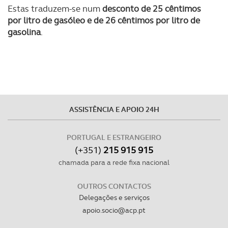
Estas traduzem-se num
desconto de 25 cêntimos
tecnologias similares pode ter impacto na sua
por litro de gasóleo e de 26 cêntimos por litro de
experiência de navegação no Website e nos serviços
gasolina
.
disponibilizados.
Consulte a política de cookies do site.
ASSISTÊNCIA E APOIO 24H
PORTUGAL E ESTRANGEIRO
(+351)
215 915 915
chamada para a rede fixa nacional
OUTROS CONTACTOS
Delegações e serviços
apoio.socio@acp.pt