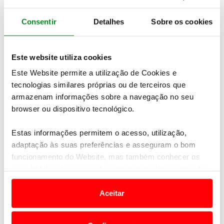
semana, o
preço médio do gasóleo simples deverá
fixar-se nos 1,555 €/l enquanto o da gasolina
Consentir
Detalhes
Sobre os cookies
simples 95 deverá ficar nos 1,721 €/l
.
Note-se que estas previsões são feitas com base na
assunção da manutenção das
medidas
Este website utiliza cookies
extraordinárias de redução fiscal aplicadas pelo
Este Website permite a utilização de Cookies e
governo
, para mitigar o aumento dos preços.
tecnologias similares próprias ou de terceiros que
armazenam informações sobre a navegação no seu
browser ou dispositivo tecnológico.
Estas informações permitem o acesso, utilização,
adaptação às suas preferências e asseguram o bom
funcionamento do Website, mas também conhecer os
seus hábitos de navegação para personalizar conteúdos
e anúncios de modo a promover produtos e/ou serviços.
Aceitar
Em alguns casos, a utilização destas tecnologias
dependem do seu consentimento, definindo nesses