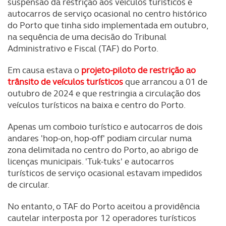
suspensão da restrição aos veículos turísticos e
tecnologias similares pode ter impacto na sua
autocarros de serviço ocasional no centro histórico
experiência de navegação no Website e nos serviços
do Porto que tinha sido implementada em outubro,
disponibilizados.
na sequência de uma decisão do Tribunal
Administrativo e Fiscal (TAF) do Porto.
Consulte a política de cookies do site.
Em causa estava o
projeto-piloto de restrição ao
trânsito de veículos turísticos
que arrancou a 01 de
outubro de 2024 e que restringia a circulação dos
veículos turísticos na baixa e centro do Porto.
Apenas um comboio turístico e autocarros de dois
andares 'hop-on, hop-off' podiam circular numa
zona delimitada no centro do Porto, ao abrigo de
licenças municipais. 'Tuk-tuks' e autocarros
turísticos de serviço ocasional estavam impedidos
de circular.
No entanto, o TAF do Porto aceitou a providência
cautelar interposta por 12 operadores turísticos