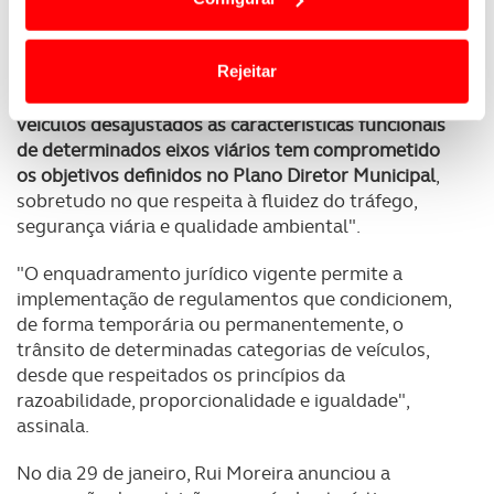
intensificado os impactos negativos
, agravando a
termos e a todo o tempo as suas preferências e limitando
saturação das vias e prejudicando a vivência
o acesso a informações durante a navegação no
urbana".
Website.
Rejeitar
A Câmara do Porto admite até que "
a circulação de
Usamos cookies para melhorar a sua experiência digital,
veículos desajustados às características funcionais
personalizar conteúdos e anúncios, para lhe proporcionar
de determinados eixos viários tem comprometido
funcionalidades de redes sociais, bem como para
os objetivos definidos no Plano Diretor Municipal
,
analisar dados de navegação no nosso website.
sobretudo no que respeita à fluidez do tráfego,
segurança viária e qualidade ambiental".
Adicionalmente partilhamos informação, relativa à sua
utilização do nosso site de publicidade e de análise, com
"O enquadramento jurídico vigente permite a
parceiros e organizações na UE e em países terceiros.
implementação de regulamentos que condicionem,
de forma temporária ou permanentemente, o
trânsito de determinadas categorias de veículos,
O ACP garantirá que as transferências internacionais de
desde que respeitados os princípios da
dados pessoais serão realizadas apenas com o seu
razoabilidade, proporcionalidade e igualdade",
consentimento e quando tal se afigure estritamente
assinala.
necessário no contexto dos serviços a prestar.
No dia 29 de janeiro, Rui Moreira anunciou a
Realçamos que o bloqueio de certo tipo de Cookies e