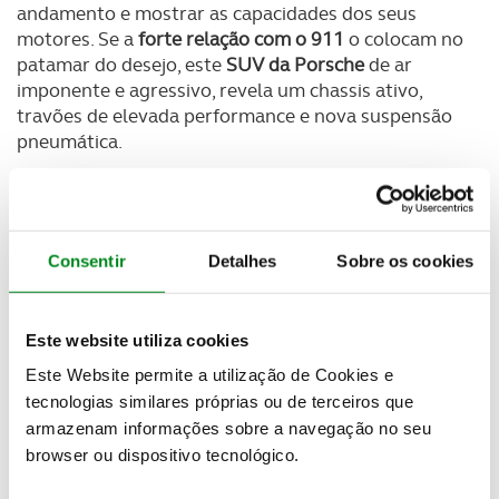
andamento e mostrar as capacidades dos seus
motores. Se a
forte relação com o 911
o colocam no
patamar do desejo, este
SUV da Porsche
de ar
imponente e agressivo, revela um chassis ativo,
travões de elevada performance e nova suspensão
pneumática.
A
terceira geração do Cayenne
apresenta um
desenvolvimento totalmente novo, que combina
ainda melhor a típica
performance Porsche
com a
Consentir
Detalhes
Sobre os cookies
excelente versatilidade proporcionada pelo
Cayenne
. Os potentes motores turbo, a nova caixa
Tiptronic S de oito velocidades, novos sistemas de
Este website utiliza cookies
chassis, inovadores ecrãs e conceito de controlos
com total conetividade, transportam o conforto e a
Este Website permite a utilização de Cookies e
dinâmica para um nível superior.
tecnologias similares próprias ou de terceiros que
armazenam informações sobre a navegação no seu
browser ou dispositivo tecnológico.