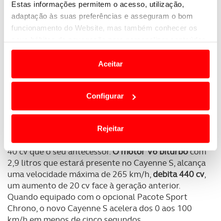
Estas informações permitem o acesso, utilização,
adaptação às suas preferências e asseguram o bom
funcionamento do Website, mas também conhecer os
seus hábitos de navegação para personalizar conteúdos
e anúncios de modo a promover produtos e/ou serviços.
Aceitar
Em alguns casos, a utilização destas tecnologias
dependem do seu consentimento, definindo nesses
Configurar
termos e a todo o tempo as suas preferências e limitando
o acesso a informações durante a navegação no
No lançamento vão estar disponíveis
dois novos
Website.
motores de seis cilindros
: o
Cayenne com 340 cv,
Rejeitar
com um motor de 3,0 litros turbo que debita mais
Usamos cookies para melhorar a sua experiência digital,
40 cv que o seu antecessor.
O motor V6 biturbo
com
personalizar conteúdos e anúncios, para lhe proporcionar
2,9 litros que estará presente no Cayenne S, alcança
funcionalidades de redes sociais, bem como para
uma velocidade máxima de 265 km/h,
debita 440 cv
,
analisar dados de navegação no nosso website.
um aumento de 20 cv face à geração anterior.
Quando equipado com o opcional Pacote Sport
Adicionalmente partilhamos informação, relativa à sua
Chrono, o novo Cayenne S acelera dos 0 aos 100
utilização do nosso site de publicidade e de análise, com
km/h em menos de cinco segundos.