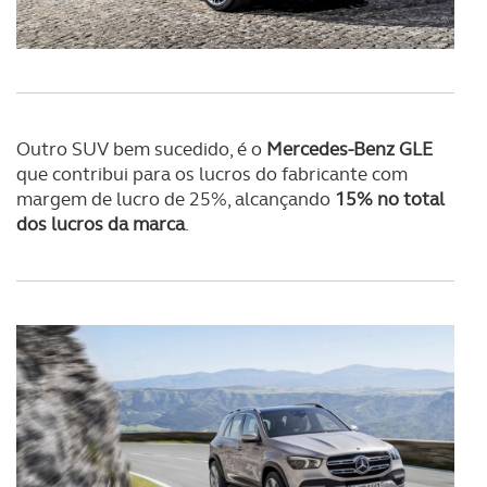
Realçamos que o bloqueio de certo tipo de Cookies e
tecnologias similares pode ter impacto na sua
experiência de navegação no Website e nos serviços
disponibilizados.
Outro SUV bem sucedido, é o
Mercedes-Benz GLE
Consulte a política de cookies do site.
que contribui para os lucros do fabricante com
margem de lucro de 25%, alcançando
15% no total
dos lucros da marca
.