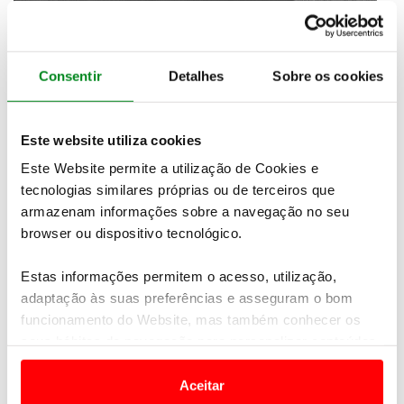
Consentir
Detalhes
Sobre os cookies
Segue-se o
Aston Martin DBX
por se destacar com
margem de lucro de
40%
, com base na previsão de
vendas para 2020, significando
21%
dos ganhos
Este website utiliza cookies
totais do fabricante britânico.
Este Website permite a utilização de Cookies e
tecnologias similares próprias ou de terceiros que
armazenam informações sobre a navegação no seu
browser ou dispositivo tecnológico.
Estas informações permitem o acesso, utilização,
adaptação às suas preferências e asseguram o bom
funcionamento do Website, mas também conhecer os
seus hábitos de navegação para personalizar conteúdos
e anúncios de modo a promover produtos e/ou serviços.
Aceitar