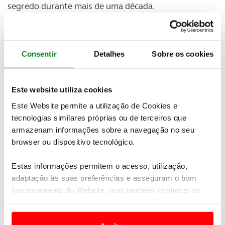
segredo durante mais de uma década.
Ao que tudo indica, parece que os responsáveis da
marca tinham em mente outros projetos mais
importantes quanto rentáveis como, por exemplo, a
Consentir
Detalhes
Sobre os cookies
produção do Porsche Macan, um dos modelos de
maior sucesso dos últimos tempos para a casa da
Estugarda.
Este website utiliza cookies
Este Website permite a utilização de Cookies e
tecnologias similares próprias ou de terceiros que
armazenam informações sobre a navegação no seu
browser ou dispositivo tecnológico.
Estas informações permitem o acesso, utilização,
adaptação às suas preferências e asseguram o bom
funcionamento do Website, mas também conhecer os
seus hábitos de navegação para personalizar conteúdos
e anúncios de modo a promover produtos e/ou serviços.