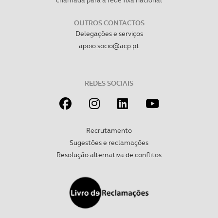
necessário no contexto dos serviços a prestar.
OUTROS CONTACTOS
Realçamos que o bloqueio de certo tipo de Cookies e
Delegações e serviços
tecnologias similares pode ter impacto na sua
apoio.socio@acp.pt
experiência de navegação no Website e nos serviços
disponibilizados.
REDES SOCIAIS
Consulte a política de cookies do site.
Recrutamento
Sugestões e reclamações
Resolução alternativa de conflitos