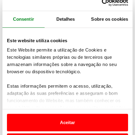
com números, as carrinhas V e as limousines S. As
designações alfanuméricas vão deixar de existir e
serão substituídas por nomes selecionados por
Consentir
Detalhes
Sobre os cookies
computador e que estarão ligados às dimensões e
tipo de utilização do veículo.
Esta alteração será já
para o próximo ano
, com a Volvo a também a
Este website utiliza cookies
garantir, que em 2030 só irão existir motorizações
Este Website permite a utilização de Cookies e
100% elétricas, deixando de se fabricar
tecnologias similares próprias ou de terceiros que
inclusivamente modelos híbridos plug-in. Neste
armazenam informações sobre a navegação no seu
momento ainda é desconhecido o nome para o novo
browser ou dispositivo tecnológico.
Volvo XC 90.
Estas informações permitem o acesso, utilização,
adaptação às suas preferências e asseguram o bom
funcionamento do Website, mas também conhecer os
seus hábitos de navegação para personalizar conteúdos
e anúncios de modo a promover produtos e/ou serviços.
Aceitar
Em alguns casos, a utilização destas tecnologias