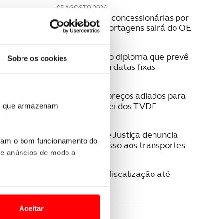
05 AGOSTO 2026
Pagamento a concessionárias por
isenção das portagens sairá do OE
04 AGOSTO 2026
IUC. Publicado diploma que prevê
Sobre os cookies
liquidação em datas fixas
04 AGOSTO 2026
Táxis. Novos preços adiados para
30 dias após lei dos TVDE
ros que armazenam
04 AGOSTO 2026
Provedoria de Justiça denuncia
uram o bom funcionamento do
falhas no acesso aos transportes
 e anúncios de modo a
04 AGOSTO 2026
GNR reforça fiscalização até
domingo
o nesses termos e a todo o
site.
Aceitar