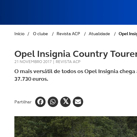
REVISTA ACP
PETS
SOBRE O ACP SEGUROS
CLÁSSICOS
Início
/
O clube
/
Revista ACP
/
Atualidade
/
Opel Ins
GOLFE
Opel Insignia Country Toure
AUTOCARAVANISMO
21 NOVEMBRO 2017
|
REVISTA ACP
O mais versátil de todos os Opel Insignia chega
37.730 euros.
Partilhar