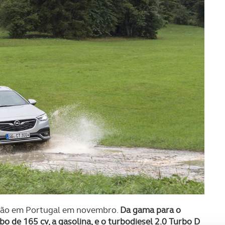
ização em Portugal em novembro.
Da gama para o
 de 165 cv, a gasolina, e o turbodiesel 2.0 Turbo D