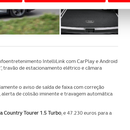
 a sua experiência digital, personalizar conteúdos e anúncios,
ciais, bem como para analisar dados de navegação no nosso web
nformação, relativa à sua utilização do nosso site de publicidad
aíses terceiros.
sferências internacionais de dados pessoais serão realizadas 
e afigure estritamente necessário no contexto dos serviços a pr
infoentretenimento IntelliLink com CarPlay e Android
certo tipo de Cookies e tecnologias similares pode ter impacto
, travão de estacionamento elétrico e câmara
serviços disponibilizados.
s do site.
amente o aviso de saída de faixa com correção
 alerta de colisão iminente e travagem automática
ia Country Tourer 1.5 Turbo
, e 47.230 euros para a