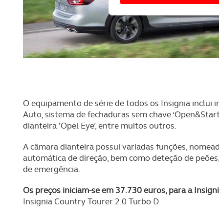
Usamos cookies para melhorar
funcionalidades de redes so
Adicionalmente partilhamos i
e organizações na UE e em p
O ACP garantirá que as tran
consentimento e quando tal s
O equipamento de série de todos os Insignia inclui 
Realçamos que o bloqueio de 
Auto, sistema de fechaduras sem chave ‘Open&Start’
navegação no Website e nos 
dianteira 'Opel Eye’, entre muitos outros.
Consulte a política de cookie
A câmara dianteira possui variadas funções, nomead
automática de direção, bem como deteção de peões,
de emergência.
Os preços iniciam-se em 37.730 euros, para a Insign
Insignia Country Tourer 2.0 Turbo D.