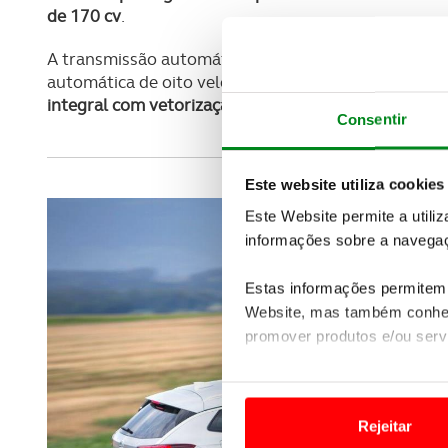
de 170 cv
.
A transmissão automática de seis velocidades está d
automática de oito velocidades pode ser encomenda
integral com vetorização de binário é proposta nu
Consentir
Este website utiliza cookies
Este Website permite a utili
informações sobre a navegaç
Estas informações permitem 
Website, mas também conhec
promover produtos e/ou serv
Em alguns casos, a utilizaç
tempo as suas preferências 
Rejeitar