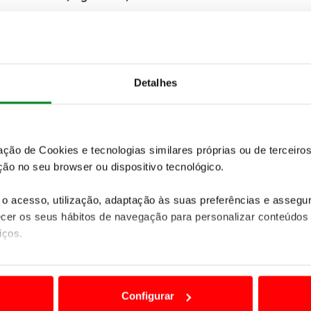
isponível para 1.5 Turbo de 165 cv e a nova caixa
da para o 2.0 Turbo D de 170 cv.
A sofisticada tração
ma versão com o 2.0 Turbo D
.
Detalhes
zação de Cookies e tecnologias similares próprias ou de tercei
ão no seu browser ou dispositivo tecnológico.
o acesso, utilização, adaptação às suas preferências e asseg
er os seus hábitos de navegação para personalizar conteúdos
iços.
ão destas tecnologias dependem do seu consentimento, definind
e limitando o acesso a informações durante a navegação no Web
Configurar