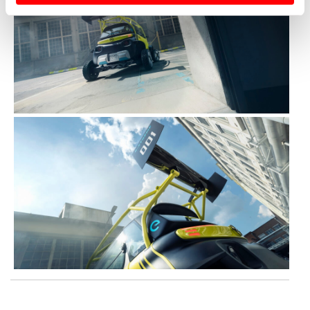
Usamos cookies para melhorar a sua experiência digital,
personalizar conteúdos e anúncios, para lhe proporcionar
funcionalidades de redes sociais, bem como para
analisar dados de navegação no nosso website.
Adicionalmente partilhamos informação, relativa à sua
utilização do nosso site de publicidade e de análise, com
parceiros e organizações na UE e em países terceiros.
O ACP garantirá que as transferências internacionais de
dados pessoais serão realizadas apenas com o seu
consentimento e quando tal se afigure estritamente
necessário no contexto dos serviços a prestar.
Realçamos que o bloqueio de certo tipo de Cookies e
tecnologias similares pode ter impacto na sua
experiência de navegação no Website e nos serviços
disponibilizados.