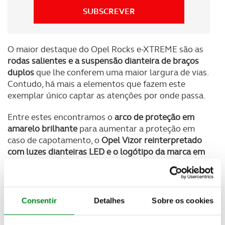
SUBSCREVER
O maior destaque do Opel Rocks e-XTREME são as
rodas salientes e a suspensão dianteira de braços
duplos
que lhe conferem uma maior largura de vias.
Contudo, há mais a elementos que fazem este
exemplar único captar as atenções por onde passa.
Entre estes encontramos o
arco de proteção em
amarelo brilhante
para aumentar a proteção em
caso de capotamento, o
Opel Vizor reinterpretado
com luzes dianteiras LED e o logótipo da marca em
azul-turquesa
e ainda a
asa traseira feita de carbono
e originalmente usada pelo Vectra GTS V8.
Consentir
Detalhes
Sobre os cookies