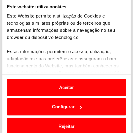
Este website utiliza cookies
Este Website permite a utilização de Cookies e
tecnologias similares próprias ou de terceiros que
armazenam informações sobre a navegação no seu
browser ou dispositivo tecnológico.
Estas informações permitem o acesso, utilização,
adaptação às suas preferências e asseguram o bom
funcionamento do Website, mas também conhecer os
seus hábitos de navegação para personalizar conteúdos
e anúncios de modo a promover produtos e/ou serviços.
Aceitar
Em alguns casos, a utilização destas tecnologias
dependem do seu consentimento, definindo nesses
Configurar
termos e a todo o tempo as suas preferências e limitando
o acesso a informações durante a navegação no
Website.
Rejeitar