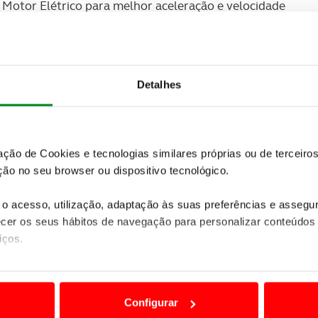
Motor Elétrico para melhor aceleração e velocidade
consumo combinado de apenas 1L/100km e emissões
dicionado automático dual, bancos dianteiros
nsor de luz e chuva, sistema de navegação e um
Detalhes
no para-brisas, (Head-up display).
urança ativa: Toyota Safety Sense que incorpora o
Faixa de Rodagem (LDA), o sistema de
zação de Cookies e tecnologias similares próprias ou de tercei
mo o cruise control adaptativo, alerta do ângulo
ão no seu browser ou dispositivo tecnológico.
los e muitos outros equipamentos desde 41.200
o acesso, utilização, adaptação às suas preferências e asseg
er os seus hábitos de navegação para personalizar conteúdos
iços.
ão destas tecnologias dependem do seu consentimento, definind
e limitando o acesso a informações durante a navegação no Web
Configurar