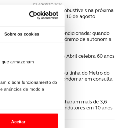
07 AGOSTO 2026
Preço dos combustíveis na próxima
semana | 10 a 16 de agosto
06 AGOSTO 2026
Mobilidade condicionada: quando
Sobre os cookies
conduzir é sinónimo de autonomia
06 AGOSTO 2026
A Ponte 25 de Abril celebra 60 anos
ros que armazenam
06 AGOSTO 2026
Estudo da nova linha do Metro do
Porto para Gondomar em consulta
uram o bom funcionamento do
pública
 e anúncios de modo a
06 AGOSTO 2026
Radares apanharam mais de 3,6
milhões de condutores em 10 anos
o nesses termos e a todo o
site.
LE
Aceitar