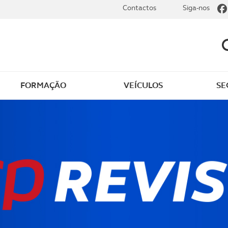
Contactos
Siga-nos
FORMAÇÃO
VEÍCULOS
SE
dade
Clássicos
mentos
Notícias do clube
s
Golfe
sts
Revista ACP Edição
impressa
rto