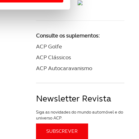
 para lhe proporcionar
site.
e e de análise, com parceiros
Consulte os suplementos:
ACP Golfe
apenas com o seu
estar.
ACP Clássicos
ACP Autocaravanismo
 na sua experiência de
Newsletter Revista
Siga as novidades do mundo automóvel e do
universo ACP.