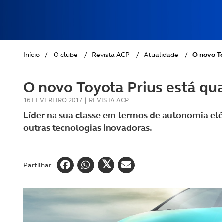
REVISTA ACP
PETS
SOBRE O ACP SEGUROS
CLÁSSICOS
Início
/
O clube
/
Revista ACP
/
Atualidade
/
O novo T
GOLFE
O novo Toyota Prius está qu
AUTOCARAVANISMO
16 FEVEREIRO 2017
|
REVISTA ACP
Líder na sua classe em termos de autonomia elé
outras tecnologias inovadoras.
Partilhar