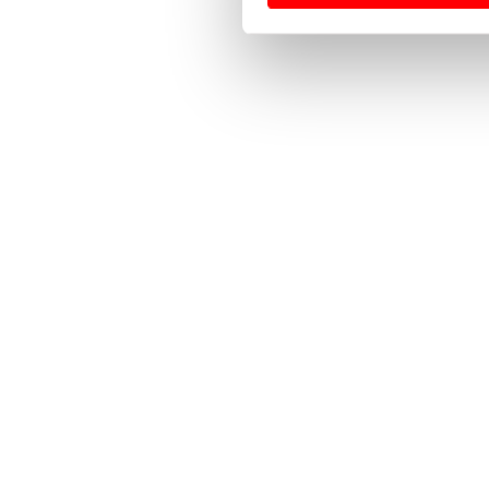
Usamos cookies para melhorar
funcionalidades de redes so
Adicionalmente partilhamos i
e organizações na UE e em p
O ACP garantirá que as tran
consentimento e quando tal s
Realçamos que o bloqueio de 
navegação no Website e nos 
Consulte a política de cookie