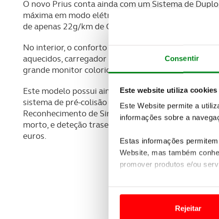
O novo Prius conta ainda com um Sistema de Duplo 
máxima em modo elétrico até 135 km/h, para um 
de apenas 22g/km de CO2.
No interior, o conforto é proporcionado pelo ar con
aquecidos, carregador sem fios para smartphone, se
Consentir
grande monitor colorido de projeção de informação 
Este modelo possui ainda inúmeros sistemas de seg
Este website utiliza cookies
sistema de pré-colisão (PCS), o Aviso de Desvio de 
Este Website permite a utili
Reconhecimento de Sinais de Trânsito (RSA), bem co
informações sobre a navegaç
morto, e deteção traseira de aproximação de veícu
euros.
Estas informações permitem 
Website, mas também conhec
promover produtos e/ou serv
Em alguns casos, a utilizaç
tempo as suas preferências 
Rejeitar