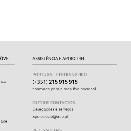
MÓVEL
ASSISTÊNCIA E APOIO 24H
PORTUGAL E ESTRANGEIRO
(+351)
215 915 915
rico
chamada para a rede fixa nacional
OUTROS CONTACTOS
Delegações e serviços
apoio.socio@acp.pt
Race
REDES SOCIAIS