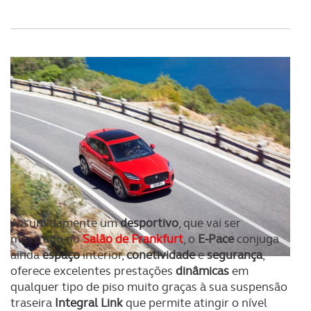
Assumidamente um
desportivo
, que vai ser
mostrado no
Salão de Frankfurt
, o
E-Pace
conjuga
ainda
espaço
interior,
conetividade
e
segurança
,
oferece excelentes prestações
dinâmicas
em
qualquer tipo de piso muito graças à sua suspensão
traseira
Integral Link
que permite atingir o nível