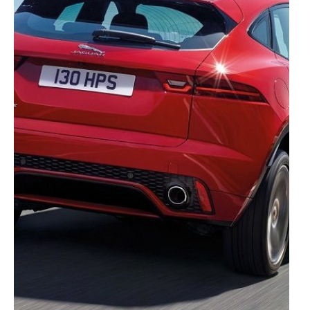
O ACP garantirá que as transferências internacionais de
dados pessoais serão realizadas apenas com o seu
consentimento e quando tal se afigure estritamente
necessário no contexto dos serviços a prestar.
Realçamos que o bloqueio de certo tipo de Cookies e
tecnologias similares pode ter impacto na sua
experiência de navegação no Website e nos serviços
disponibilizados.
Consulte a política de cookies do site.