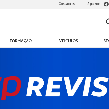
Contactos
Siga-nos
FORMAÇÃO
VEÍCULOS
SE
gens e descontos ACP
Vantagens únicas - Ban
BiG
e registar e utilizar
PPR ACP - o seu Plano
contos
Poupança Reforma
ntos em destaque
Seja um parceiro ACP
tar todos os
Loja ACP
ntos