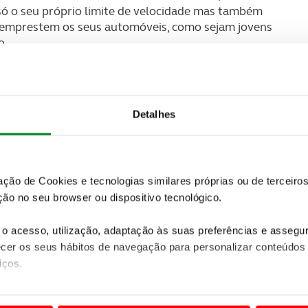
 só o seu próprio limite de velocidade mas também
m emprestem os seus automóveis, como sejam jovens
o.
ade de ajudar a melhorar a segurança rodoviária. A
roduzimos e o diálogo que ela iniciou encaixam-se
o Care Key ajudam as pessoas a refletir e perceber
Detalhes
 estamos a proporcionar mais tranquilidade e a
 afirmou Malin Ekholm, responsável pela Volvo
zação de Cookies e tecnologias similares próprias ou de tercei
ão no seu browser ou dispositivo tecnológico.
o acesso, utilização, adaptação às suas preferências e asseg
er os seus hábitos de navegação para personalizar conteúdos
iços.
ão destas tecnologias dependem do seu consentimento, definind