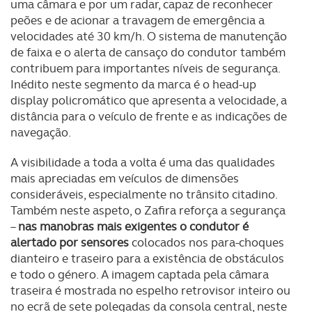
uma câmara e por um radar, capaz de reconhecer
disponibilizados.
peões e de acionar a travagem de emergência a
velocidades até 30 km/h. O sistema de manutenção
Consulte a política de cookies do site.
de faixa e o alerta de cansaço do condutor também
contribuem para importantes níveis de segurança.
Inédito neste segmento da marca é o head-up
display policromático que apresenta a velocidade, a
distância para o veículo de frente e as indicações de
navegação.
A visibilidade a toda a volta é uma das qualidades
mais apreciadas em veículos de dimensões
consideráveis, especialmente no trânsito citadino.
Também neste aspeto, o Zafira reforça a segurança
–
nas manobras mais exigentes o condutor é
alertado por sensores
colocados nos para-choques
dianteiro e traseiro para a existência de obstáculos
e todo o género. A imagem captada pela câmara
traseira é mostrada no espelho retrovisor inteiro ou
no ecrã de sete polegadas da consola central, neste