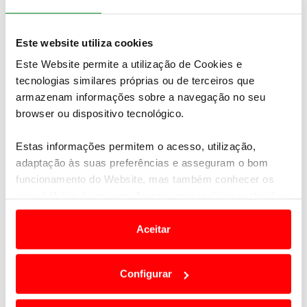
Este website utiliza cookies
Este Website permite a utilização de Cookies e
tecnologias similares próprias ou de terceiros que
armazenam informações sobre a navegação no seu
browser ou dispositivo tecnológico.
Estas informações permitem o acesso, utilização,
adaptação às suas preferências e asseguram o bom
funcionamento do Website, mas também conhecer os
seus hábitos de navegação para personalizar conteúdos
e anúncios de modo a promover produtos e/ou serviços.
Aceitar
Em alguns casos, a utilização destas tecnologias
dependem do seu consentimento, definindo nesses
Configurar
termos e a todo o tempo as suas preferências e limitando
o acesso a informações durante a navegação no