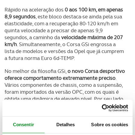
Rápido na aceleração dos
0 aos 100 km, em apenas
8,9 segundos
, este bloco destaca-se ainda pela sua
elasticidade, com a recuperação 80-120 km/h em
quinta velocidade a precisar de apenas 9,9
segundos, a caminho da
velocidade máxima de 207
km/h
. Simultaneamente, o Corsa GSi engrossa a
lista de modelos e versões da Opel que já cumprem
a futura norma Euro 6d-TEMP.
No melhor da filosofia GSi,
o novo Corsa desportivo
oferece comportamento extremamente preciso
.
Vários componentes de chassis, como a suspensão,
foram importados da versão OPC, com os quais é
obtida uma dinâmica de elevado nível. Por seu lado,
travões com discos de dimensões apreciáveis
proporcionam grande capacidade de travagem. As
opções de jantes em liga leve chegam às 18
Consentir
Detalhes
Sobre os cookies
polegadas de diâmetro, com pneus 215/40.