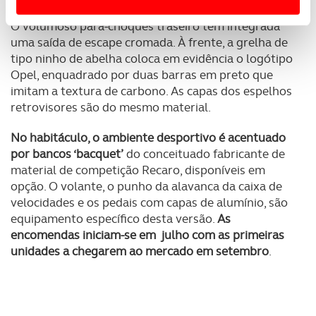
Usamos cookies para melhorar a sua experiência digital,
O volumoso para-choques traseiro tem integrada
personalizar conteúdos e anúncios, para lhe proporcionar
uma saída de escape cromada. À frente, a grelha de
funcionalidades de redes sociais, bem como para
tipo ninho de abelha coloca em evidência o logótipo
analisar dados de navegação no nosso website.
Opel, enquadrado por duas barras em preto que
imitam a textura de carbono. As capas dos espelhos
Adicionalmente partilhamos informação, relativa à sua
retrovisores são do mesmo material.
utilização do nosso site de publicidade e de análise, com
No habitáculo, o ambiente desportivo é acentuado
parceiros e organizações na UE e em países terceiros.
por bancos ‘bacquet’
do conceituado fabricante de
material de competição Recaro, disponíveis em
O ACP garantirá que as transferências internacionais de
opção. O volante, o punho da alavanca da caixa de
dados pessoais serão realizadas apenas com o seu
velocidades e os pedais com capas de alumínio, são
consentimento e quando tal se afigure estritamente
equipamento específico desta versão.
As
necessário no contexto dos serviços a prestar.
encomendas iniciam-se em julho com as primeiras
unidades a chegarem ao mercado em setembro
.
Realçamos que o bloqueio de certo tipo de Cookies e
tecnologias similares pode ter impacto na sua
experiência de navegação no Website e nos serviços
disponibilizados.