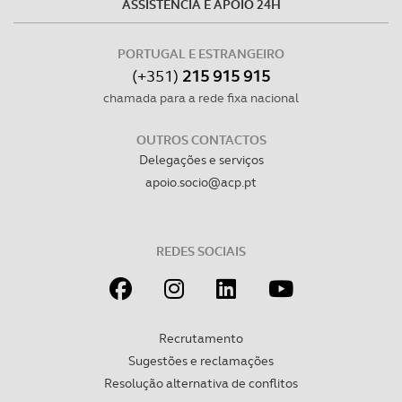
ASSISTÊNCIA E APOIO 24H
dados pessoais serão realizadas apenas com o seu
consentimento e quando tal se afigure estritamente
PORTUGAL E ESTRANGEIRO
necessário no contexto dos serviços a prestar.
(+351)
215 915 915
chamada para a rede fixa nacional
Realçamos que o bloqueio de certo tipo de Cookies e
tecnologias similares pode ter impacto na sua
OUTROS CONTACTOS
experiência de navegação no Website e nos serviços
Delegações e serviços
disponibilizados.
apoio.socio@acp.pt
Consulte a política de cookies do site.
REDES SOCIAIS
Recrutamento
Sugestões e reclamações
Resolução alternativa de conflitos