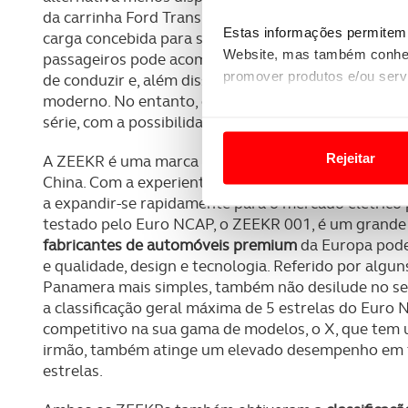
da carrinha Ford Transit Custom. É o mesmo veícul
Estas informações permitem 
carga concebida para ser prática e útil como veícu
Website, mas também conhec
passageiros pode acomodar até nove lugares. A Ford
promover produtos e/ou serv
de conduzir e, além disso, este automóvel tem uma d
moderno. No entanto, obtém uma
classificação glo
Em alguns casos, a utilizaç
série, com a possibilidade de 4 estrelas ao atualiza
tempo as suas preferências 
Rejeitar
A ZEEKR é uma marca nova, lançada recentemente, 
China. Com a experiente empresa-mãe chinesa, a
Ge
Usamos cookies para melhorar
a expandir-se rapidamente para o mercado elétric
funcionalidades de redes so
testado pelo Euro NCAP, o ZEEKR 001, é um grande
fabricantes de automóveis premium
da Europa pode
Adicionalmente partilhamos i
e qualidade, design e tecnologia. Referido por alg
e organizações na UE e em p
Panamera mais simples, também não desilude no s
a classificação geral máxima de 5 estrelas do Eu
O ACP garantirá que as tran
competitivo na sua gama de modelos, o X, que tem um
consentimento e quando tal s
irmão, também atinge um elevado desempenho em te
estrelas.
Realçamos que o bloqueio de 
navegação no Website e nos 