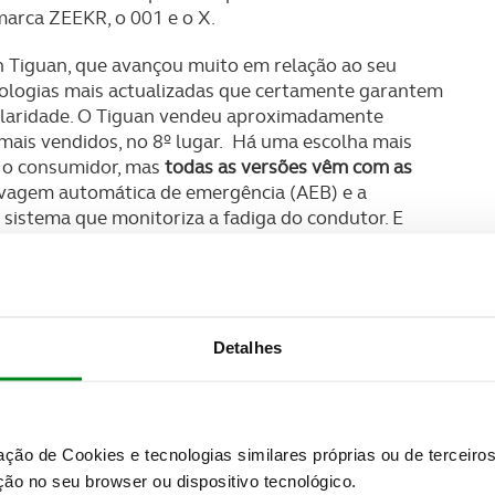
marca ZEEKR, o 001 e o X.
n Tiguan, que avançou muito em relação ao seu
ologias mais actualizadas que certamente garantem
pularidade. O Tiguan vendeu aproximadamente
mais vendidos, no 8º lugar. Há uma escolha mais
 o consumidor, mas
todas as versões vêm com as
avagem automática de emergência (AEB) e a
sistema que monitoriza a fadiga do condutor. E
tor, com o seu design moderno e sete lugares, é
l que visa reavivar segmentos de mercado. O
xcelência
aos seus clientes e o seu “One Pack” de 90
Detalhes
79 km com uma única carga de bateria. Disponível
s elevadas durante os testes de colisão em
cação geral de 5 estrelas.
zação de Cookies e tecnologias similares próprias ou de tercei
ue pretendam acomodar mais passageiros, uma
ão no seu browser ou dispositivo tecnológico.
tom. Esta é a versão para veículos de passageiros