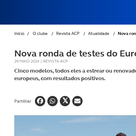
REVISTA ACP
PETS
SOBRE O ACP SEGUROS
CLÁSSICOS
Início
/
O clube
/
Revista ACP
/
Atualidade
/
Nova ron
GOLFE
Nova ronda de testes do Eu
AUTOCARAVANISMO
29 MAIO 2024
|
REVISTA ACP
Cinco modelos, todos eles a estrear ou renovado
europeus, com resultados positivos.
Partilhar