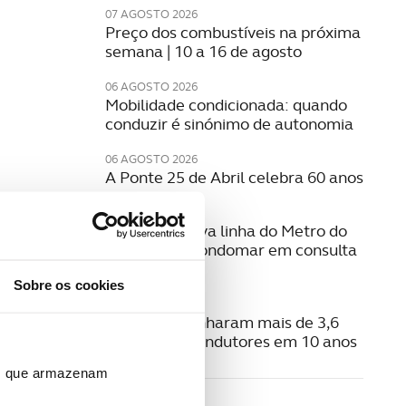
07 AGOSTO 2026
Preço dos combustíveis na próxima
semana | 10 a 16 de agosto
06 AGOSTO 2026
Mobilidade condicionada: quando
conduzir é sinónimo de autonomia
06 AGOSTO 2026
A Ponte 25 de Abril celebra 60 anos
06 AGOSTO 2026
Estudo da nova linha do Metro do
Porto para Gondomar em consulta
pública
{{vm
Sobre os cookies
{{vm.
06 AGOSTO 2026
Radares apanharam mais de 3,6
milhões de condutores em 10 anos
ros que armazenam
LE