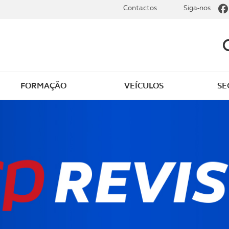
Contactos
Siga-nos
FORMAÇÃO
VEÍCULOS
SE
dade
Clássicos
mentos
Notícias do clube
s
Golfe
sts
Revista ACP Edição
impressa
rto