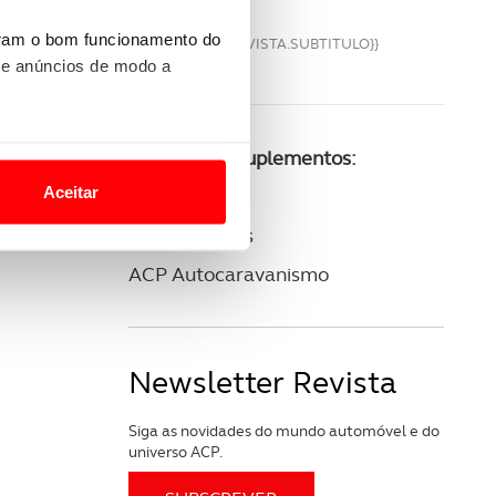
uram o bom funcionamento do
{{VM.REVISTA.SUBTITULO}}
 e anúncios de modo a
o nesses termos e a todo o
Consulte os suplementos:
site.
Aceitar
ACP Golfe
 para lhe proporcionar
ACP Clássicos
site.
ACP Autocaravanismo
e e de análise, com parceiros
Newsletter Revista
apenas com o seu
estar.
Siga as novidades do mundo automóvel e do
universo ACP.
 na sua experiência de