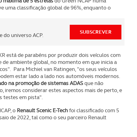
ão máxima de 5 estrelas
do Green NCAP numa
e uma classificação global de 96%, enquanto o
s do site.
SUBSCREVER
 do universo ACP.
R está de parabéns por produzir dois veículos com
de ambiente global, no momento em que inicia a
os". Para Michiel van Ratingen, "os seus veículos
podem estar lado a lado nos automóveis modernos.
ado na promoção de sistemas ADAS
que não
 iremos considerar estes aspectos mais de perto, e
testes em pista".
NCAP, o
Renault Scenic E-Tech
foi classificado com 5
aio de 2022, tal como o seu parceiro Renault