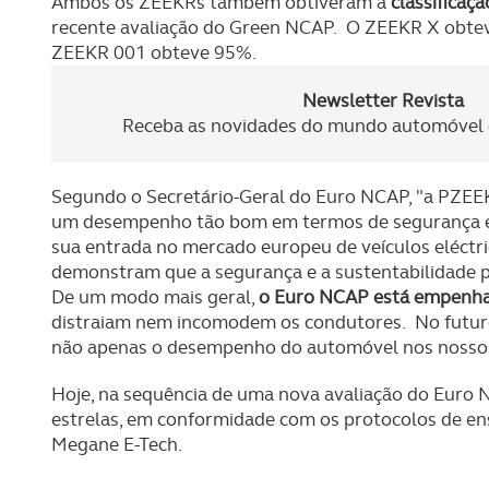
Ambos os ZEEKRs também obtiveram a
classificaç
recente avaliação do Green NCAP. O ZEEKR X obtev
Consulte a política de cookie
ZEEKR 001 obteve 95%.
Newsletter Revista
Receba as novidades do mundo automóvel e
Segundo o Secretário-Geral do Euro NCAP, "a PZEEK
um desempenho tão bom em termos de segurança e 
sua entrada no mercado europeu de veículos eléctric
demonstram que a segurança e a sustentabilidade 
De um modo mais geral,
o Euro NCAP está empenh
distraiam nem incomodem os condutores. No futuro,
não apenas o desempenho do automóvel nos nossos 
Hoje, na sequência de uma nova avaliação do Euro 
estrelas, em conformidade com os protocolos de ens
Megane E-Tech.