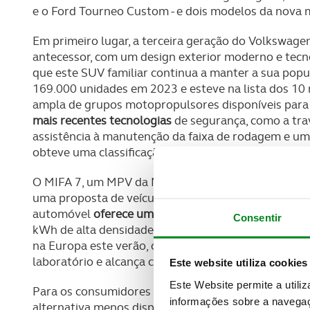
e o Ford Tourneo Custom - e dois modelos da nova 
Em primeiro lugar, a terceira geração do Volkswage
antecessor, com um design exterior moderno e tecn
que este SUV familiar continua a manter a sua po
169.000 unidades em 2023 e esteve na lista dos 10 
ampla de grupos motopropulsores disponíveis para
mais recentes tecnologias
de segurança, como a tr
assistência à manutenção da faixa de rodagem e um 
obteve uma classificação de 5 estrelas.
O MIFA 7, um MPV da Maxus, uma divisão da SAIC Mo
uma proposta de veículo elétrico de preço acessíve
automóvel
oferece um aspeto e uma sensação de e
Consentir
kWh de alta densidade promete uma autonomia de 4
na Europa este verão, o automóvel obtém pontuaçõe
laboratório e alcança confortavelmente uma classifi
Este website utiliza cookies
Este Website permite a utili
Para os consumidores com
famílias numerosas
ou q
informações sobre a navegaç
alternativa menos dispendiosa é o Ford Tourneo Cus