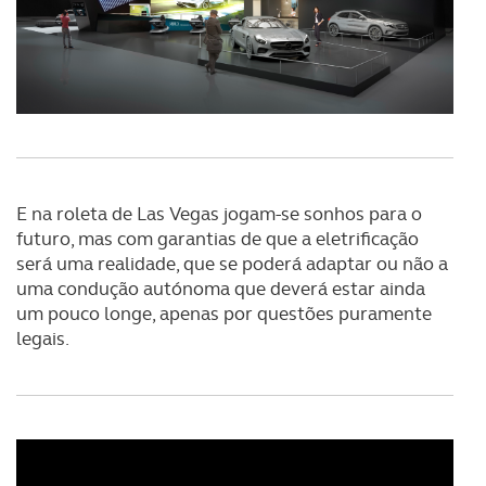
Adicionalmente partilhamos informação, relativa à sua
utilização do nosso site de publicidade e de análise, com
parceiros e organizações na UE e em países terceiros.
O ACP garantirá que as transferências internacionais de
dados pessoais serão realizadas apenas com o seu
consentimento e quando tal se afigure estritamente
necessário no contexto dos serviços a prestar.
E na roleta de Las Vegas jogam-se sonhos para o
Realçamos que o bloqueio de certo tipo de Cookies e
futuro, mas com garantias de que a eletrificação
será uma realidade, que se poderá adaptar ou não a
tecnologias similares pode ter impacto na sua
uma condução autónoma que deverá estar ainda
experiência de navegação no Website e nos serviços
um pouco longe, apenas por questões puramente
disponibilizados.
legais.
Consulte a política de cookies do site.