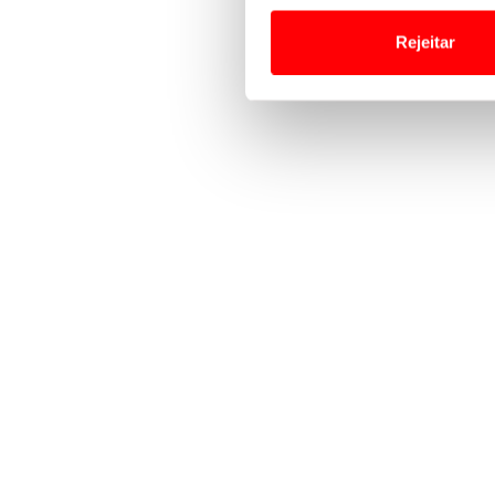
tempo as suas preferências 
Rejeitar
Usamos cookies para melhorar
funcionalidades de redes so
Adicionalmente partilhamos i
e organizações na UE e em p
O ACP garantirá que as tran
consentimento e quando tal s
Realçamos que o bloqueio de 
navegação no Website e nos 
Consulte a política de cookie