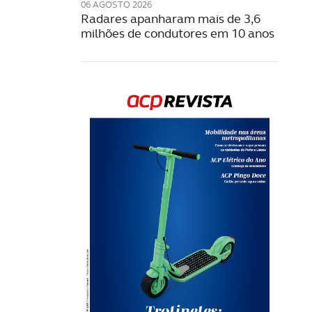
06 AGOSTO 2026
Radares apanharam mais de 3,6
milhões de condutores em 10 anos
Rev
202
LE