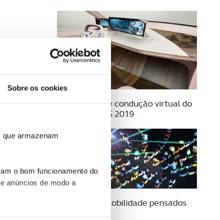
Sobre os cookies
08 JANEIRO 2019
BMW permite condução virtual do
iNEXT no CES 2019
ros que armazenam
uram o bom funcionamento do
 e anúncios de modo a
11 JANEIRO 2018
Serviços de mobilidade pensados
pela Toyota
o nesses termos e a todo o