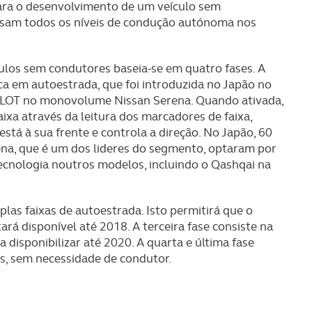
para o desenvolvimento de um veículo sem
visam todos os níveis de condução autónoma nos
culos sem condutores baseia-se em quatro fases. A
a em autoestrada, que foi introduzida no Japão no
ILOT no monovolume Nissan Serena. Quando ativada,
xa através da leitura dos marcadores de faixa,
stá à sua frente e controla a direção. No Japão, 60
ena, que é um dos lideres do segmento, optaram por
 tecnologia noutros modelos, incluindo o Qashqai na
as faixas de autoestrada. Isto permitirá que o
á disponível até 2018. A terceira fase consiste na
disponibilizar até 2020. A quarta e última fase
s, sem necessidade de condutor.