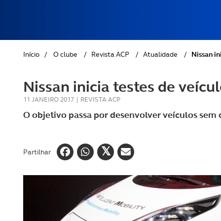
REVISTA ACP
PETS
SOBRE O ACP SEGUROS
Relató
CLÁSSICOS
Início
/
O clube
/
Revista ACP
/
Atualidade
/
Nissan in
GOLFE
Nissan inicia testes de veíc
AUTOCARAVANISMO
11 JANEIRO 2017
|
REVISTA ACP
O objetivo passa por desenvolver veículos sem 
Partilhar