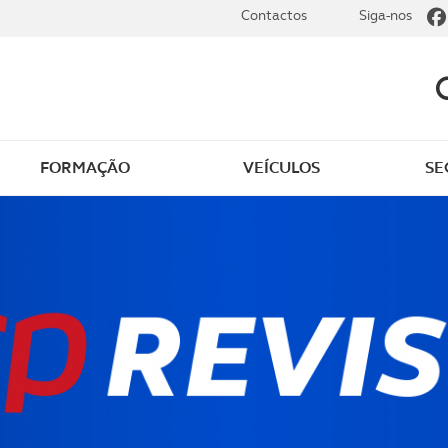
Contactos
Siga-nos
FORMAÇÃO
VEÍCULOS
SE
 missão e políticas
Centro de documentaç
ia
Recrutamento
entes do ACP
Sugestões e reclamaçõe
 sociais
Agenda de eventos
tos
Contactos