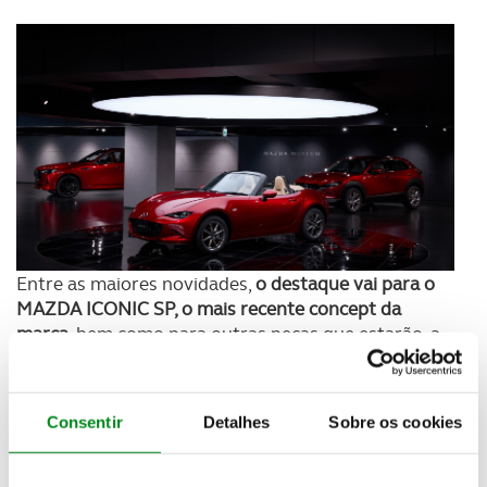
Entre as maiores novidades,
o destaque vai para o
MAZDA ICONIC SP, o mais recente concept da
marca
, bem como para outras peças que estarão, a
partir de agora, expostas ao público, permitindo-
lhes compreender melhor o apelo da Mazda, o seu
percurso e a sua visão de futuro.
Consentir
Detalhes
Sobre os cookies
No domínio da competição automóvel, a área
dedicada passa a contar com um novo sistema de