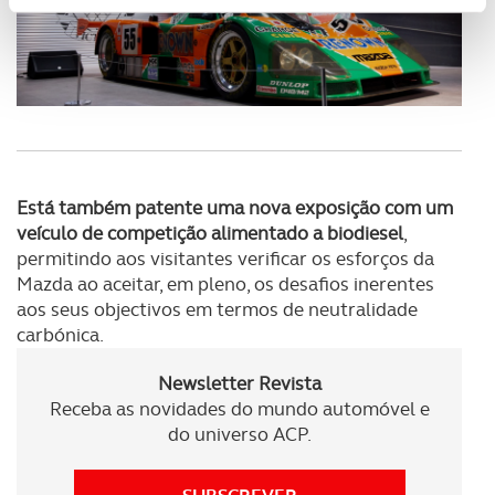
Usamos cookies para melhorar a sua experiência digital,
personalizar conteúdos e anúncios, para lhe proporcionar
funcionalidades de redes sociais, bem como para
analisar dados de navegação no nosso website.
Adicionalmente partilhamos informação, relativa à sua
utilização do nosso site de publicidade e de análise, com
parceiros e organizações na UE e em países terceiros.
Está também patente uma nova exposição com um
veículo de competição alimentado a biodiesel
,
O ACP garantirá que as transferências internacionais de
permitindo aos visitantes verificar os esforços da
dados pessoais serão realizadas apenas com o seu
Mazda ao aceitar, em pleno, os desafios inerentes
consentimento e quando tal se afigure estritamente
aos seus objectivos em termos de neutralidade
necessário no contexto dos serviços a prestar.
carbónica.
Realçamos que o bloqueio de certo tipo de Cookies e
Newsletter Revista
tecnologias similares pode ter impacto na sua
Receba as novidades do mundo automóvel e
experiência de navegação no Website e nos serviços
do universo ACP.
disponibilizados.