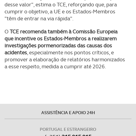
desse valor", estima o TCE, reforçando que, para
necessário no contexto dos serviços a prestar.
cumprir o objetivo, a UE e os Estados-Membros
"têm de entrar na via rápida".
Realçamos que o bloqueio de certo tipo de Cookies e
tecnologias similares pode ter impacto na sua
O
TCE recomenda também à Comissão Europeia
experiência de navegação no Website e nos serviços
que incentive os Estados-Membros a realizarem
disponibilizados.
investigações pormenorizadas das causas dos
acidentes
, especialmente nos pontos críticos, e
Consulte a política de cookies do site.
promover a elaboração de relatórios harmonizados
a esse respeito, medida a cumprir até 2026.
ASSISTÊNCIA E APOIO 24H
PORTUGAL E ESTRANGEIRO