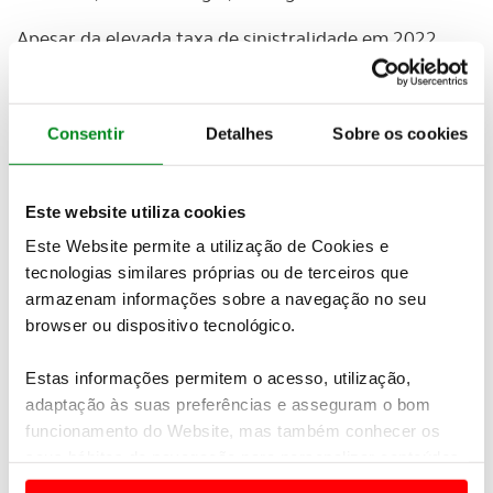
Apesar da elevada taxa de sinistralidade em 2022,
Portugal diminuiu o número de mortes face a 2010
,
ano em que registou mais de 90 mortes por milhão
de habitantes, destaca o TCE no relatório.
Consentir
Detalhes
Sobre os cookies
Newsletter Revista
Este website utiliza cookies
Receba as novidades do mundo automóvel e
Este Website permite a utilização de Cookies e
do universo ACP.
tecnologias similares próprias ou de terceiros que
armazenam informações sobre a navegação no seu
SUBSCREVER
browser ou dispositivo tecnológico.
Estas informações permitem o acesso, utilização,
Já quanto à
idade dos automóveis
que circulam nas
adaptação às suas preferências e asseguram o bom
estradas da UE, o relatório — baseado em dados da
funcionamento do Website, mas também conhecer os
Associação dos Construtores Europeus de
seus hábitos de navegação para personalizar conteúdos
Automóveis (ACEA) de 2021 — coloca
Portugal a
e anúncios de modo a promover produtos e/ou serviços.