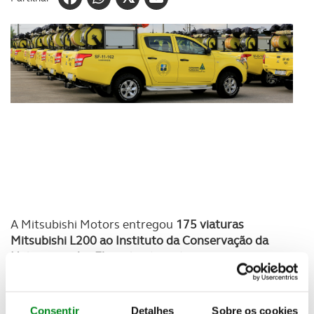
A Mitsubishi Motors entregou
175 viaturas
Mitsubishi L200 ao Instituto da Conservação da
Natureza e das Florestas
(ICNF).
No decorrer do
próximo ano serão entregues mais
177 unidades
, totalizando um lote de 352 veículos
Consentir
Detalhes
Sobre os cookies