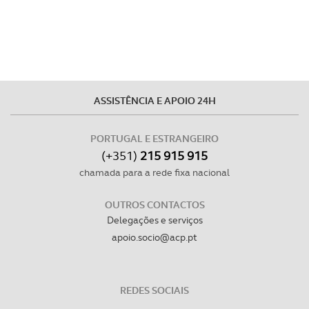
experiência de navegação no Website e nos serviços
disponibilizados.
Consulte a política de cookies do site.
ASSISTÊNCIA E APOIO 24H
PORTUGAL E ESTRANGEIRO
(+351)
215 915 915
chamada para a rede fixa nacional
OUTROS CONTACTOS
Delegações e serviços
apoio.socio@acp.pt
REDES SOCIAIS