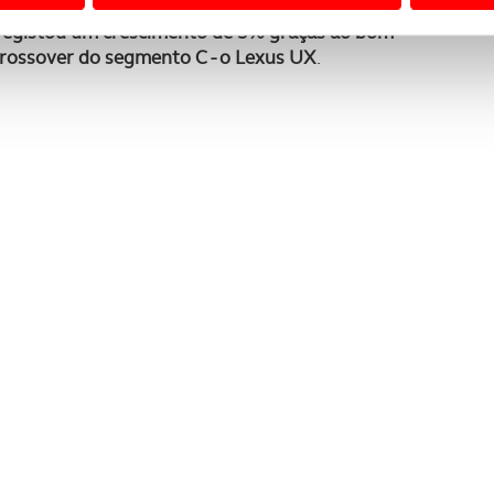
 o Yaris Hybrid, atingiram novo recorde de vendas
,
 a sua experiência digital, personalizar conteúdos e anúncios,
registou um crescimento de 5% graças ao bom
ciais, bem como para analisar dados de navegação no nosso web
rossover do segmento C - o Lexus UX
.
nformação, relativa à sua utilização do nosso site de publicidad
aíses terceiros.
sferências internacionais de dados pessoais serão realizadas 
e afigure estritamente necessário no contexto dos serviços a pr
certo tipo de Cookies e tecnologias similares pode ter impacto
serviços disponibilizados.
s do site.