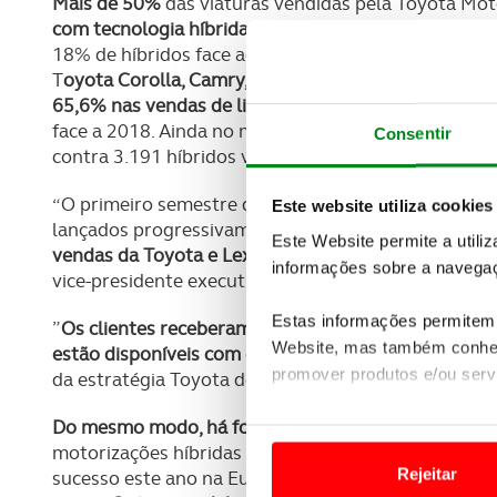
Mais de 50%
das viaturas vendidas pela Toyota Mo
com tecnologia híbrida
, ou seja, a marca nipónica 
18% de híbridos face ao ano passado, com a maioria
T
oyota Corolla, Camry, RAV4 e Lexus UX
.
Em Portuga
65,6% nas vendas de ligeiros de passageiros, entre 
face a 2018. Ainda no mesmo período, foram matric
Consentir
contra 3.191 híbridos vendidos no 1º semestre de 2
“O primeiro semestre do ano tem sido entusiasman
Este website utiliza cookies
lançados progressivamente ao longo deste período
Este Website permite a utili
vendas da Toyota e Lexus aumentaram graças à fort
informações sobre a navegaç
vice-presidente executivo da Toyota Motor Europe, 
Estas informações permitem 
”
Os clientes receberam muito bem ao novo Corolla 
Website, mas também conhec
estão disponíveis com duas motorizações eletrifica
promover produtos e/ou serv
da estratégia Toyota de duas motorizações híbridas
Do mesmo modo, há forte procura pelo novo RAV4 e
Em alguns casos, a utilizaç
motorizações híbridas a representar 72% e 92%, re
tempo as suas preferências 
Rejeitar
sucesso este ano na Europa Ocidental é vendido ex