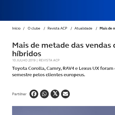
REVISTA ACP
PETS
SOBRE O ACP SEGUROS
CLÁSSICOS
Início
/
O clube
/
Revista ACP
/
Atualidade
/
Mais de m
GOLFE
Mais de metade das vendas d
AUTOCARAVANISMO
híbridos
10 JULHO 2019
|
REVISTA ACP
Toyota Corolla, Camry, RAV4 e Lexus UX foram 
semestre pelos clientes europeus.
Partilhar