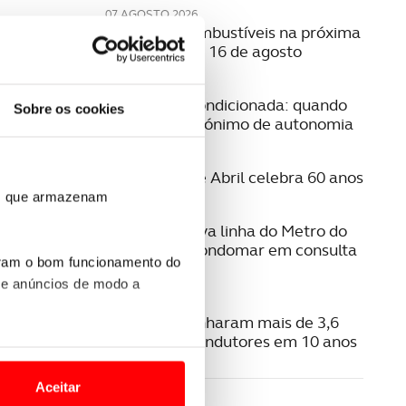
07 AGOSTO 2026
Preço dos combustíveis na próxima
semana | 10 a 16 de agosto
06 AGOSTO 2026
Mobilidade condicionada: quando
Sobre os cookies
conduzir é sinónimo de autonomia
06 AGOSTO 2026
A Ponte 25 de Abril celebra 60 anos
ros que armazenam
06 AGOSTO 2026
Estudo da nova linha do Metro do
Porto para Gondomar em consulta
uram o bom funcionamento do
pública
 e anúncios de modo a
06 AGOSTO 2026
Radares apanharam mais de 3,6
milhões de condutores em 10 anos
o nesses termos e a todo o
site.
Aceitar