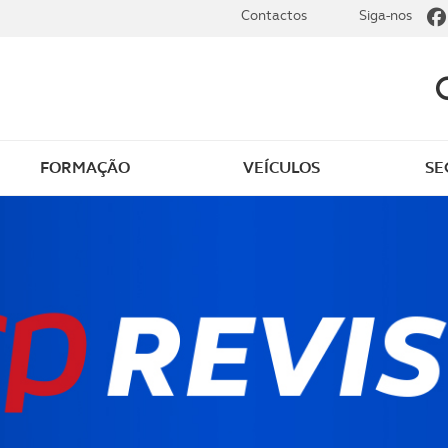
Contactos
Siga-nos
FORMAÇÃO
VEÍCULOS
SE
dade
Clássicos
mentos
Notícias do clube
s
Golfe
sts
Revista ACP Edição
impressa
rto