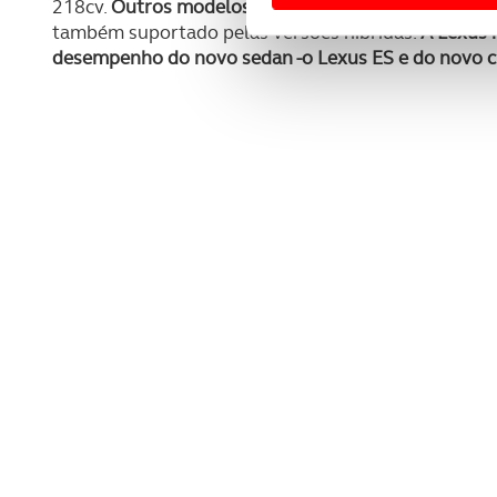
218cv.
Outros modelos, como o Toyota C-HR Hybrid e
Usamos cookies para melhorar
também suportado pelas versões híbridas.
A Lexus 
funcionalidades de redes so
desempenho do novo sedan -o Lexus ES e do novo c
Adicionalmente partilhamos i
e organizações na UE e em p
O ACP garantirá que as tran
consentimento e quando tal s
Realçamos que o bloqueio de 
navegação no Website e nos 
Consulte a política de cookie