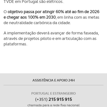
TVDE em Portugal são elétricos.
necessário no contexto dos serviços a prestar.
O
objetivo passa por atingir 60% até ao fim de 2026
Realçamos que o bloqueio de certo tipo de Cookies e
e chegar aos 100% em 2030
, em linha com as metas
tecnologias similares pode ter impacto na sua
de neutralidade carbónica da cidade.
experiência de navegação no Website e nos serviços
disponibilizados.
A implementação deverá avançar de forma faseada,
através de projetos piloto e em articulação com as
Consulte a política de cookies do site.
plataformas.
ASSISTÊNCIA E APOIO 24H
PORTUGAL E ESTRANGEIRO
(+351)
215 915 915
chamada para a rede fixa nacional