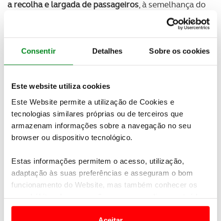
a recolha e largada de passageiros
, à semelhança do
que já acontece no aeroporto, com exemplos
previstos junto ao Mosteiro dos Jerónimos, na
Estação do Oriente e no Campo das Cebolas.
Consentir
Detalhes
Sobre os cookies
Segundo
Gonçalo Reis, o acordo procura responder
a problemas do dia a dia
, sublinhando que “é
possível dialogar e encontrar soluções” para
Este website utiliza cookies
organizar o serviço e reduzir conflitos no espaço
Este Website permite a utilização de Cookies e
público.
tecnologias similares próprias ou de terceiros que
armazenam informações sobre a navegação no seu
browser ou dispositivo tecnológico.
Newsletter Revista
Receba as novidades do mundo automóvel e
Estas informações permitem o acesso, utilização,
do universo ACP.
adaptação às suas preferências e asseguram o bom
funcionamento do Website, mas também conhecer os
seus hábitos de navegação para personalizar conteúdos
SUBSCREVER
e anúncios de modo a promover produtos e/ou serviços.
Aceitar