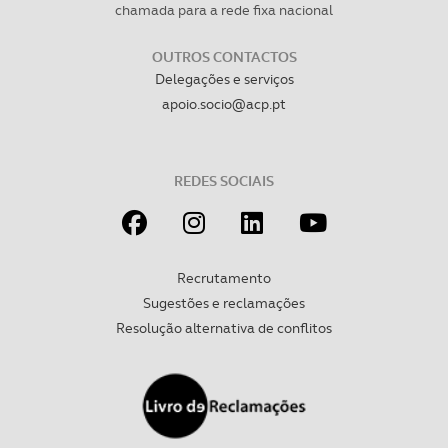
chamada para a rede fixa nacional
necessário no contexto dos serviços a prestar.
OUTROS CONTACTOS
Realçamos que o bloqueio de certo tipo de Cookies e
Delegações e serviços
tecnologias similares pode ter impacto na sua
apoio.socio@acp.pt
experiência de navegação no Website e nos serviços
disponibilizados.
REDES SOCIAIS
Consulte a política de cookies do site.
Recrutamento
Sugestões e reclamações
Resolução alternativa de conflitos