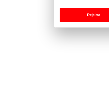
Em alguns casos, a utilizaç
tempo as suas preferências 
Rejeitar
Usamos cookies para melhorar
funcionalidades de redes so
Adicionalmente partilhamos i
e organizações na UE e em p
O ACP garantirá que as tran
consentimento e quando tal s
Realçamos que o bloqueio de 
navegação no Website e nos 
Consulte a política de cookie