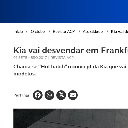
REVISTA ACP
PETS
SOBRE O ACP SEGUROS
CLÁSSICOS
Início
/
O clube
/
Revista ACP
/
Atualidade
/
Kia vai 
GOLFE
Kia vai desvendar em Frankf
AUTOCARAVANISMO
01 SETEMBRO 2017
|
REVISTA ACP
Chama-se “Hot hatch” o concept da Kia que vai d
modelos.
Partilhar