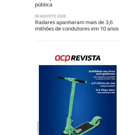
pública
06 AGOSTO 2026
Radares apanharam mais de 3,6
milhões de condutores em 10 anos
Rev
202