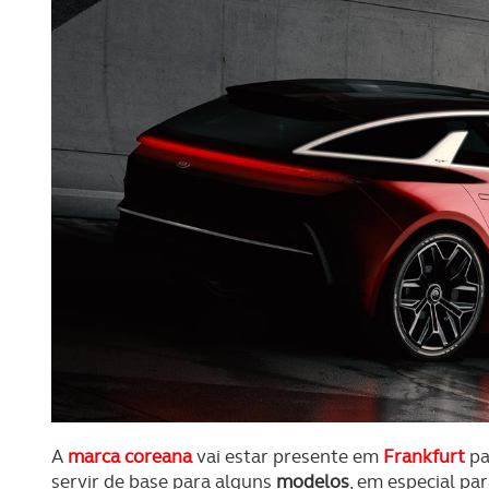
A
marca coreana
vai estar presente em
Frankfurt
pa
servir de base para alguns
modelos
, em especial pa