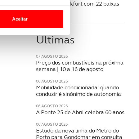
Salão de Frankfurt com 22 baixas
o nesses termos e a todo o
de peso
site.
Aceitar
 para lhe proporcionar
Últimas
site.
e e de análise, com parceiros
07 AGOSTO 2026
Preço dos combustíveis na próxima
semana | 10 a 16 de agosto
apenas com o seu
estar.
06 AGOSTO 2026
Mobilidade condicionada: quando
conduzir é sinónimo de autonomia
 na sua experiência de
06 AGOSTO 2026
A Ponte 25 de Abril celebra 60 anos
06 AGOSTO 2026
Estudo da nova linha do Metro do
Porto para Gondomar em consulta