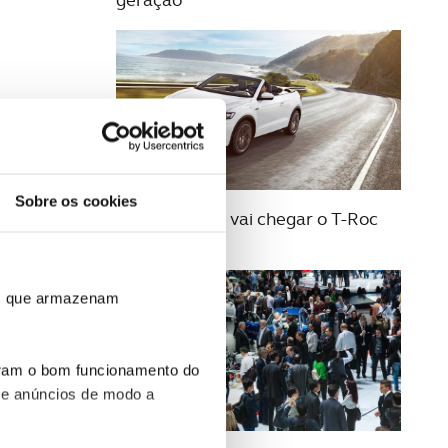
19 AGOSTO 2019
Sobre os cookies
Da Alemanha vai chegar o T-Roc
descapotável
ros que armazenam
uram o bom funcionamento do
 e anúncios de modo a
14 AGOSTO 2019