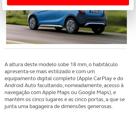
Usamos cookies para melhorar a sua experiência digital,
personalizar conteúdos e anúncios, para lhe proporcionar
funcionalidades de redes sociais, bem como para
analisar dados de navegação no nosso website.
Adicionalmente partilhamos informação, relativa à sua
utilização do nosso site de publicidade e de análise, com
parceiros e organizações na UE e em países terceiros.
A altura deste modelo sobe 18 mm, o habitáculo
apresenta-se mais estilizado e com um
O ACP garantirá que as transferências internacionais de
equipamento digital completo (Apple CarPlay e do
dados pessoais serão realizadas apenas com o seu
Android Auto facultando, nomeadamente, acesso à
consentimento e quando tal se afigure estritamente
navegação com Apple Maps ou Google Maps), e
necessário no contexto dos serviços a prestar.
mantém os cinco lugares e as cinco portas, a que se
junta uma bagageira de dimensões generosas.
Realçamos que o bloqueio de certo tipo de Cookies e
tecnologias similares pode ter impacto na sua
experiência de navegação no Website e nos serviços
disponibilizados.