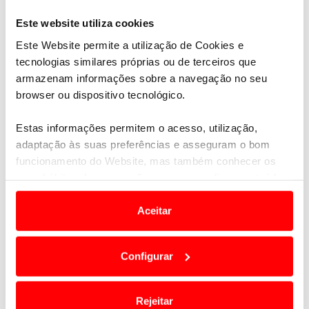
Este website utiliza cookies
Este Website permite a utilização de Cookies e
tecnologias similares próprias ou de terceiros que
armazenam informações sobre a navegação no seu
browser ou dispositivo tecnológico.
Estas informações permitem o acesso, utilização,
adaptação às suas preferências e asseguram o bom
funcionamento do Website, mas também conhecer os
seus hábitos de navegação para personalizar conteúdos
e anúncios de modo a promover produtos e/ou serviços.
Aceitar
Em alguns casos, a utilização destas tecnologias
dependem do seu consentimento, definindo nesses
Configurar
termos e a todo o tempo as suas preferências e limitando
o acesso a informações durante a navegação no
Website.
Rejeitar