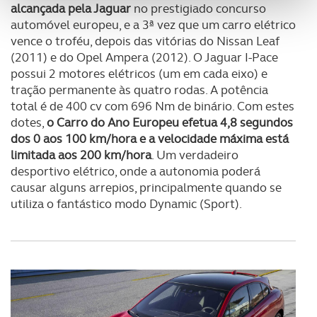
alcançada pela Jaguar
no prestigiado concurso
funcionalidades de redes sociais, bem como para
automóvel europeu, e a 3ª vez que um carro elétrico
analisar dados de navegação no nosso website.
vence o troféu, depois das vitórias do Nissan Leaf
(2011) e do Opel Ampera (2012). O Jaguar I-Pace
Adicionalmente partilhamos informação, relativa à sua
possui 2 motores elétricos (um em cada eixo) e
utilização do nosso site de publicidade e de análise, com
tração permanente às quatro rodas. A potência
parceiros e organizações na UE e em países terceiros.
total é de 400 cv com 696 Nm de binário. Com estes
dotes,
o Carro do Ano Europeu efetua 4,8 segundos
O ACP garantirá que as transferências internacionais de
dos 0 aos 100 km/hora e a velocidade máxima está
dados pessoais serão realizadas apenas com o seu
limitada aos 200 km/hora
. Um verdadeiro
consentimento e quando tal se afigure estritamente
desportivo elétrico, onde a autonomia poderá
necessário no contexto dos serviços a prestar.
causar alguns arrepios, principalmente quando se
utiliza o fantástico modo Dynamic (Sport).
Realçamos que o bloqueio de certo tipo de Cookies e
tecnologias similares pode ter impacto na sua
experiência de navegação no Website e nos serviços
disponibilizados.
Consulte a política de cookies do site.