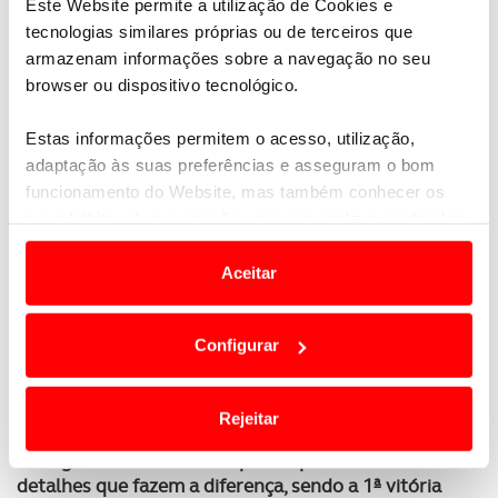
Este Website permite a utilização de Cookies e
tecnologias similares próprias ou de terceiros que
armazenam informações sobre a navegação no seu
browser ou dispositivo tecnológico.
Estas informações permitem o acesso, utilização,
adaptação às suas preferências e asseguram o bom
funcionamento do Website, mas também conhecer os
seus hábitos de navegação para personalizar conteúdos
e anúncios de modo a promover produtos e/ou serviços.
Aceitar
Em alguns casos, a utilização destas tecnologias
dependem do seu consentimento, definindo nesses
Configurar
termos e a todo o tempo as suas preferências e limitando
o acesso a informações durante a navegação no
Website.
Rejeitar
O elegante SUV britânico possui pormenores e
Usamos cookies para melhorar a sua experiência digital,
detalhes que fazem a diferença, sendo a 1ª vitória
personalizar conteúdos e anúncios, para lhe proporcionar