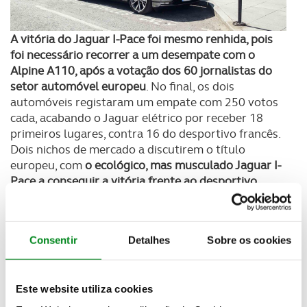
A vitória do Jaguar I-Pace foi mesmo renhida, pois
foi necessário recorrer a um desempate com o
Alpine A110, após a votação dos 60 jornalistas do
setor automóvel europeu
. No final, os dois
automóveis registaram um empate com 250 votos
cada, acabando o Jaguar elétrico por receber 18
primeiros lugares, contra 16 do desportivo francês.
Dois nichos de mercado a discutirem o título
europeu, com
o ecológico, mas musculado Jaguar I-
Pace a conseguir a vitória frente ao desportivo
Alpine A110
.
O pódio ficou completo com o 3º lugar
alcançado pelo Kia Ceed, que ficou muito perto com
247 votos
. O 4º classificado foi o Ford Focus com
Consentir
Detalhes
Sobre os cookies
235 votos, seguido pelo Citroen C5 Aircross que
totalizou 210 votos. A 6ª posição foi para o Peugeot
508 (que foi carro do ano em Portugal) com 192
Este website utiliza cookies
votos e o 7º lugar para o Mercedes-Benz Classe A
com 116 votos.