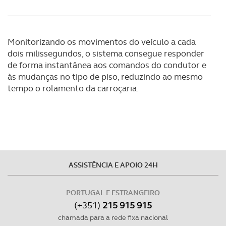
necessário no contexto dos serviços a prestar.
Realçamos que o bloqueio de certo tipo de Cookies e
tecnologias similares pode ter impacto na sua
Monitorizando os movimentos do veículo a cada
experiência de navegação no Website e nos serviços
dois milissegundos, o sistema consegue responder
disponibilizados.
de forma instantânea aos comandos do condutor e
às mudanças no tipo de piso, reduzindo ao mesmo
Consulte a política de cookies do site.
tempo o rolamento da carroçaria.
ASSISTÊNCIA E APOIO 24H
PORTUGAL E ESTRANGEIRO
(+351)
215 915 915
chamada para a rede fixa nacional